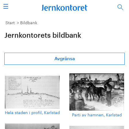
Sök
Stålindustrin
Start
Bildbank
Jernkontorets bildbank
Vision 2050
Forskning/utbildning
Avgränsa
Energi/miljö
Vi tycker
Publicerat
Bildbank
Hela staden i profil, Karlstad
Parti av hamnen, Karlstad
Om oss