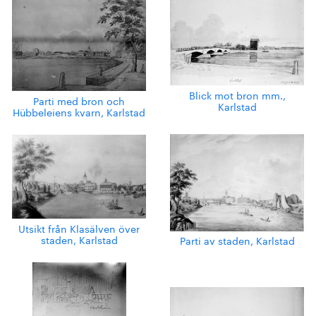
Blick mot bron mm.,
Parti med bron och
Karlstad
Hübbeleiens kvarn, Karlstad
Utsikt från Klasälven över
staden, Karlstad
Parti av staden, Karlstad