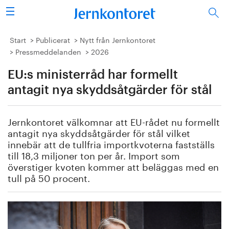
Sök
Stålindustrin
Start
Publicerat
Nytt från Jernkontoret
Pressmeddelanden
2026
Vision 2050
EU:s ministerråd har formellt
Forskning/utbildning
antagit nya skyddsåtgärder för stål
Energi/miljö
Jernkontoret välkomnar att EU-rådet nu formellt
antagit nya skyddsåtgärder för stål vilket
Vi tycker
innebär att de tullfria importkvoterna fastställs
till 18,3 miljoner ton per år. Import som
överstiger kvoten kommer att beläggas med en
Publicerat
tull på 50 procent.
Bildbank
Om oss