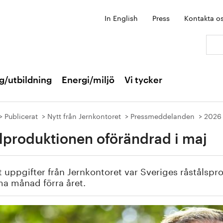
In English
Press
Kontakta o
Sök:
g/utbildning
Energi/miljö
Vi tycker
Publicerat
Nytt från Jernkontoret
Pressmeddelanden
2026
lproduktionen oförändrad i maj
t uppgifter från Jernkontoret var Sveriges råstålsp
a månad förra året.