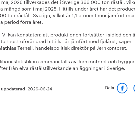
maj 2026 tillverkades det i Sverige 366 000 ton råstål, vilk
 mängd som i maj 2025. Hittills under året har det produce
0 ton råstål i Sverige, vilket är 1,1 procent mer jämfört me
 period förra året.
– Vi kan konstatera att produktionen fortsätter i sidled och ä
stort sett oförändrad hittills i år jämfört med fjolåret, säger
, handelspolitisk direktör på Jernkontoret.
Mathias Ternell
ktionsstatistiken sammanställs av Jernkontoret och bygger
ter från elva råstålstillverkande anläggningar i Sverige.
2026-06-24
Dela
t uppdaterad