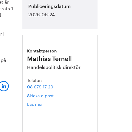
et är
rats 1
Publiceringsdatum
2026-06-24
d
r i
Kontaktperson
 på
Mathias Ternell
Handelspolitisk direktör
Telefon
08 679 17 20
Skicka e-post
Läs mer
om
Mathias
Ternell