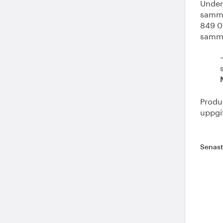
Under 
samma
849 00
samma
Produ
uppgif
Senas