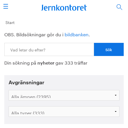
Sök
Stålindustrin
Start
OBS. Bildsökningar gör du i
bildbanken
.
Vision 2050
Sök:
Forskning/utbildning
Din sökning på
gav 333 träffar
Energi/miljö
nyheter
Vi tycker
Avgränsningar
Publicerat
Bildbank
Om oss