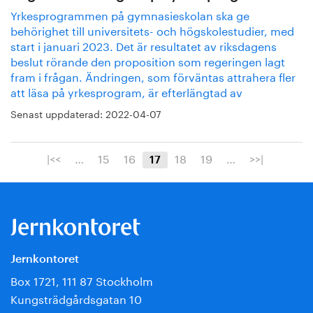
Yrkesprogrammen på gymnasieskolan ska ge
behörighet till universitets- och högskolestudier, med
start i januari 2023. Det är resultatet av riksdagens
beslut rörande den proposition som regeringen lagt
fram i frågan. Ändringen, som förväntas attrahera fler
att läsa på yrkesprogram, är efterlängtad av
Senast uppdaterad:
2022-04-07
|<<
…
15
16
18
19
…
>>|
17
Jernkontoret
Box 1721, 111 87 Stockholm
Kungsträdgårdsgatan 10