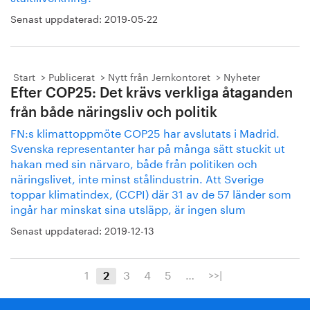
Senast uppdaterad:
2019-05-22
Start
Publicerat
Nytt från Jernkontoret
Nyheter
Efter COP25: Det krävs verkliga åtaganden
från både näringsliv och politik
FN:s klimattoppmöte COP25 har avslutats i Madrid.
Svenska representanter har på många sätt stuckit ut
hakan med sin närvaro, både från politiken och
näringslivet, inte minst stålindustrin. Att Sverige
toppar klimatindex, (CCPI) där 31 av de 57 länder som
ingår har minskat sina utsläpp, är ingen slum
Senast uppdaterad:
2019-12-13
1
3
4
5
…
>>|
2