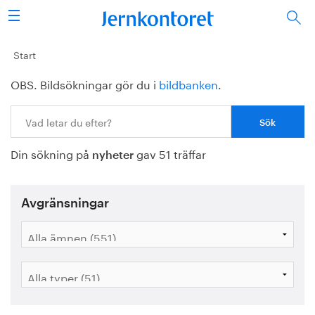
Sök
Stålindustrin
Start
OBS. Bildsökningar gör du i
bildbanken
.
Vision 2050
Sök:
Forskning/utbildning
Din sökning på
gav 51 träffar
Energi/miljö
nyheter
Vi tycker
Avgränsningar
Publicerat
Bildbank
Om oss