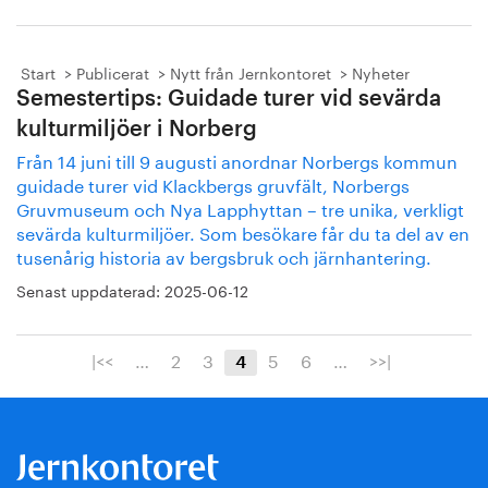
Start
Publicerat
Nytt från Jernkontoret
Nyheter
Semestertips: Guidade turer vid sevärda
kulturmiljöer i Norberg
Från 14 juni till 9 augusti anordnar Norbergs kommun
guidade turer vid Klackbergs gruvfält, Norbergs
Gruvmuseum och Nya Lapphyttan – tre unika, verkligt
sevärda kulturmiljöer. Som besökare får du ta del av en
tusenårig historia av bergsbruk och järnhantering.
Senast uppdaterad:
2025-06-12
|<<
…
2
3
5
6
…
>>|
4