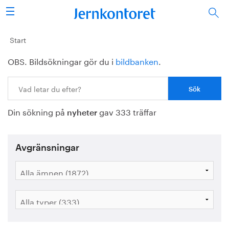
Sök
Stålindustrin
Start
OBS. Bildsökningar gör du i
bildbanken
.
Vision 2050
Sök:
Forskning/utbildning
Din sökning på
gav 333 träffar
Energi/miljö
nyheter
Vi tycker
Avgränsningar
Publicerat
Bildbank
Om oss