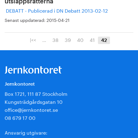
utsläppsrätterna
DEBATT - Publicerad i DN Debatt 2013-02-12
Senast uppdaterad:
2015-04-21
|<<
…
38
39
40
41
42
Jernkontoret
Box 1721, 111 87 Stockholm
Kungsträdgårdsgatan 10
office@jernkontoret.se
08 679 17 00
Ansvarig utgivare: