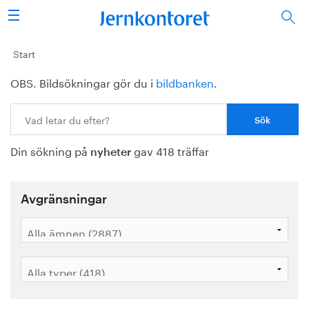
Sök
Stålindustrin
Start
OBS. Bildsökningar gör du i
bildbanken
.
Vision 2050
Sök:
Forskning/utbildning
Din sökning på
gav 418 träffar
Energi/miljö
nyheter
Vi tycker
Avgränsningar
Publicerat
Bildbank
Om oss