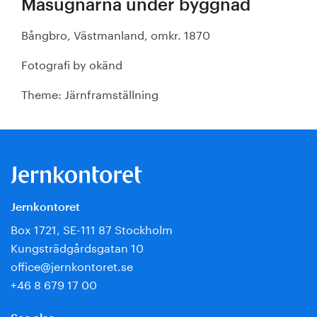
Masugnarna under byggnad
Bångbro, Västmanland, omkr. 1870
Fotografi by okänd
Theme: Järnframställning
Jernkontoret
Box 1721, SE-111 87 Stockholm
Kungsträdgårdsgatan 10
office@jernkontoret.se
+46 8 679 17 00