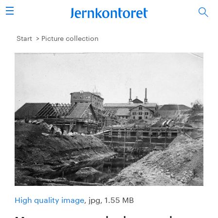
Search
Steel industry
Start
Picture collection
Vision 2050
Research & education
Energy & environment
Publications
Picture collection
About us
High quality image
, jpg, 1.55 MB