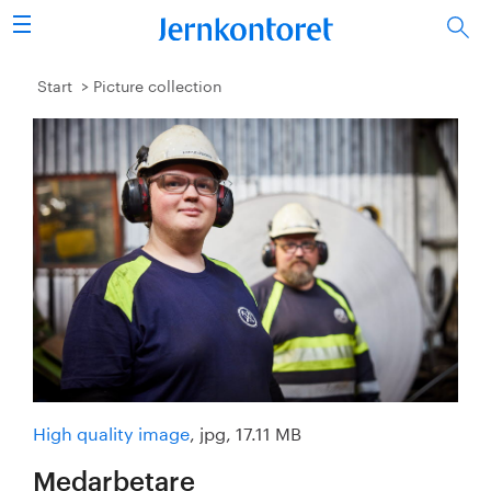
Search
Steel industry
Start
Picture collection
Vision 2050
Research & education
Energy & environment
Publications
Picture collection
About us
High quality image
, jpg, 17.11 MB
Medarbetare