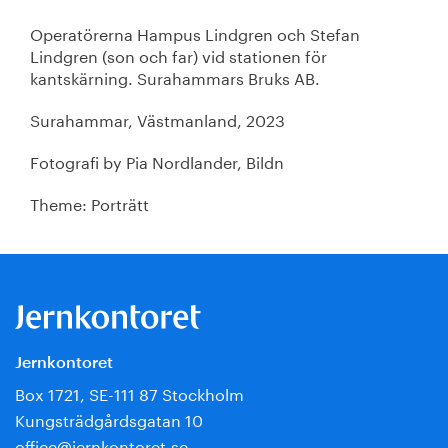
Operatörerna Hampus Lindgren och Stefan
Lindgren (son och far) vid stationen för
kantskärning. Surahammars Bruks AB.
Surahammar, Västmanland, 2023
Fotografi by Pia Nordlander, Bildn
Theme: Porträtt
Jernkontoret
Box 1721, SE-111 87 Stockholm
Kungsträdgårdsgatan 10
office@jernkontoret.se