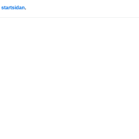
l
startsidan
.