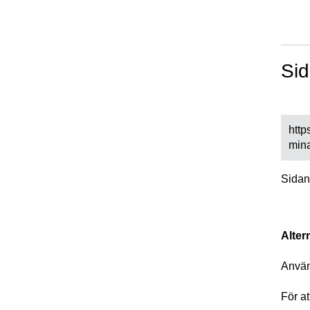
Sid
http
min
Sidan
Alter
Anvä
För a