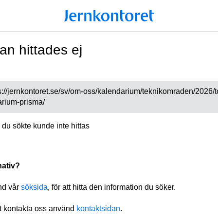
an hittades ej
s://jernkontoret.se/sv/om-oss/kalendarium/teknikomraden/2026/t
arium-prisma/
 du sökte kunde inte hittas
nativ?
nd vår
söksida
, för att hitta den information du söker.
tt kontakta oss använd
kontaktsidan
.