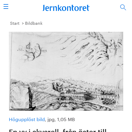
Sök
Stålindustrin
Start
Bildbank
Vision 2050
Forskning/utbildning
Energi/miljö
Vi tycker
Publicerat
Bildbank
Högupplöst bild
, jpg, 1,05 MB
Om oss