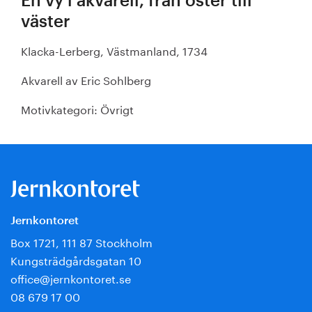
En vy i akvarell, från öster till
väster
Klacka-Lerberg, Västmanland, 1734
Akvarell av Eric Sohlberg
Motivkategori: Övrigt
Jernkontoret
Box 1721, 111 87 Stockholm
Kungsträdgårdsgatan 10
office@jernkontoret.se
08 679 17 00