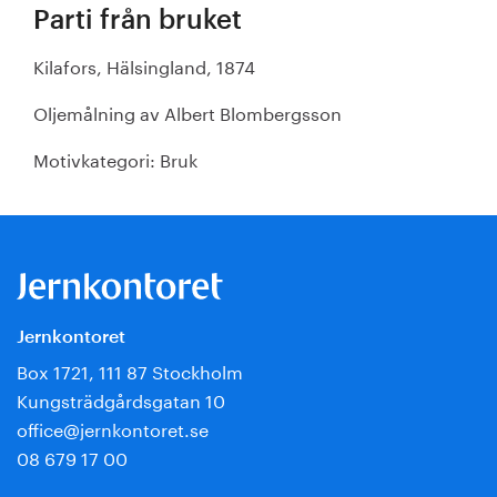
Parti från bruket
Kilafors, Hälsingland, 1874
Oljemålning av Albert Blombergsson
Motivkategori: Bruk
Jernkontoret
Box 1721, 111 87 Stockholm
Kungsträdgårdsgatan 10
office@jernkontoret.se
08 679 17 00