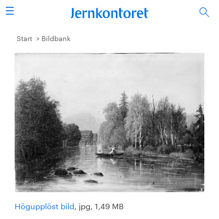
Sök
Stålindustrin
Start
Bildbank
Vision 2050
Forskning/utbildning
Energi/miljö
Vi tycker
Publicerat
Bildbank
Högupplöst bild
, jpg, 1,49 MB
Om oss