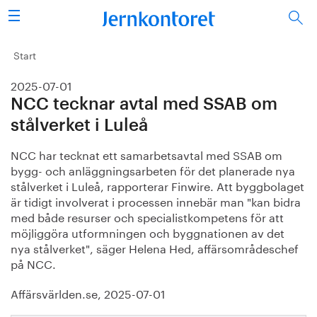
Sök
Stålindustrin
Start
2025-07-01
Vision 2050
NCC tecknar avtal med SSAB om
Forskning/utbildning
stålverket i Luleå
NCC har tecknat ett samarbetsavtal med SSAB om
Energi/miljö
bygg- och anläggningsarbeten för det planerade nya
stålverket i Luleå, rapporterar Finwire. Att byggbolaget
Vi tycker
är tidigt involverat i processen innebär man "kan bidra
med både resurser och specialistkompetens för att
Publicerat
möjliggöra utformningen och byggnationen av det
nya stålverket", säger Helena Hed, affärsområdeschef
på NCC.
Bildbank
Affärsvärlden.se, 2025-07-01
Om oss