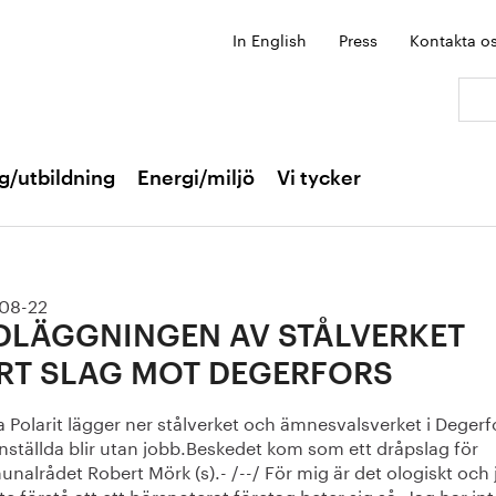
In English
Press
Kontakta o
Sök:
g/utbildning
Energi/miljö
Vi tycker
08-22
DLÄGGNINGEN AV STÅLVERKET
RT SLAG MOT DEGERFORS
 Polarit lägger ner stålverket och ämnesvalsverket i Degerf
nställda blir utan jobb.Beskedet kom som ett dråpslag för
alrådet Robert Mörk (s).- /--/ För mig är det ologiskt och 
te förstå att ett börsnoterat företag beter sig så. Jag har int