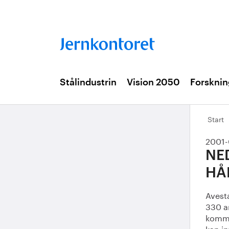
Stålindustrin
Vision 2050
Forsknin
Start
2001-
NE
HÅ
Avesta
330 a
kommun
kan in