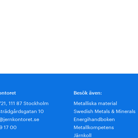
ontoret
Besök även:
721, 111 87 Stockholm
Metalliska material
trädgårdsgatan 10
Swedish Metals & Minerals
e@jernkontoret.se
Energihandboken
9 17 00
Metallkompetens
Järnkoll