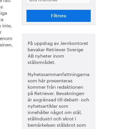
ns
siga
ta
 inte,
r
 Genom
På uppdrag av Jernkontoret
lainen.
bevakar Retriever Sverige
AB nyheter inom
stålområdet.
Nyhetssammanfattningarna
som här presenteras
kommer från redaktionen
på Retriever. Bevakningen
är avgränsad till debatt- och
nyhetsartiklar som
innehåller något om stål,
stålindustri och skrot i
bemärkelsen stålskrot som