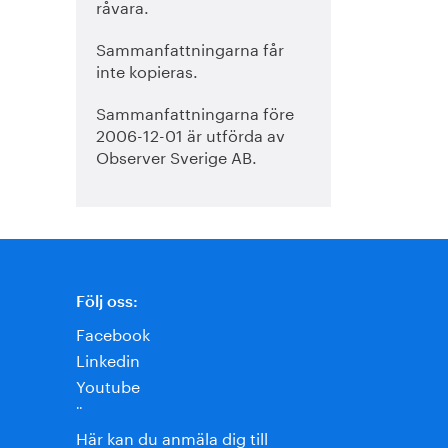
råvara.
Sammanfattningarna får
inte kopieras.
Sammanfattningarna före
2006-12-01 är utförda av
Observer Sverige AB.
Följ oss:
Facebook
Linkedin
Youtube
¨
Här kan du anmäla dig till