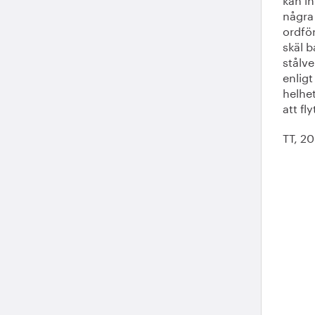
några 
ordfö
skäl b
stålve
enligt
helhet
att fl
TT, 2