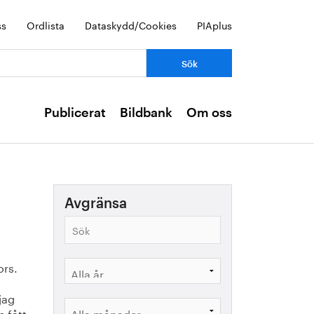
ss
Ordlista
Dataskydd/Cookies
PIAplus
Publicerat
Bildbank
Om oss
Avgränsa
ors.
jag
e fått