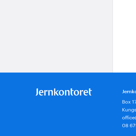
Jernk
Box 1
Kungs
offic
08 67