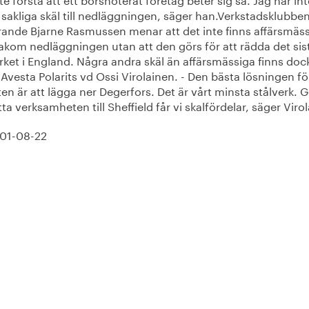
sakliga skäl till nedläggningen, säger han.Verkstadsklubbe
rande Bjarne Rasmussen menar att det inte finns affärsmäs
akom nedläggningen utan att den görs för att rädda det sis
rket i England. Några andra skäl än affärsmässiga finns dock
 Avesta Polarits vd Ossi Virolainen. - Den bästa lösningen fö
en är att lägga ner Degerfors. Det är vårt minsta stålverk.
ytta verksamheten till Sheffield får vi skalfördelar, säger Viro
001-08-22