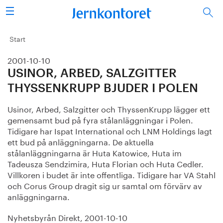
Sök
Stålindustrin
Start
2001-10-10
Vision 2050
USINOR, ARBED, SALZGITTER
Forskning/utbildning
THYSSENKRUPP BJUDER I POLEN
Usinor, Arbed, Salzgitter och ThyssenKrupp lägger ett
Energi/miljö
gemensamt bud på fyra stålanläggningar i Polen.
Tidigare har Ispat International och LNM Holdings lagt
Vi tycker
ett bud på anläggningarna. De aktuella
stålanläggningarna är Huta Katowice, Huta im
Publicerat
Tadeusza Sendzimira, Huta Florian och Huta Cedler.
Villkoren i budet är inte offentliga. Tidigare har VA Stahl
och Corus Group dragit sig ur samtal om förvärv av
Bildbank
anläggningarna.
Om oss
Nyhetsbyrån Direkt, 2001-10-10