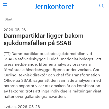
Sök
Stålindustrin
Start
2026-05-26
Vision 2050
Dammpartiklar ligger bakom
Forskning/utbildning
sjukdomsfallen på SSAB
(TT) Dammpartiklar orsakade sjukdomsfallen vid 
Energi/miljö
SSAB:s stålverksbygge i Luleå, meddelar bolaget i ett 
pressmeddelande. Efter en analys av orsakerna 
Vi tycker
förväntas stålverksbygget öppna under veckan. Carl 
Orrling, teknisk direktör och chef för Transformation 
Publicerat
Office på SSAB, säger att den samlade analysen med 
externa experter visar att orsaken är en kombination 
av faktorer, trots att inga individuella mätningar visat 
Bildbank
halter över gällande gränsvärden.
Om oss
svd.se, 2026-05-26