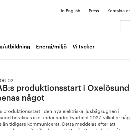
In English
Press
Kontakta o
Sök:
g/utbildning
Energi/miljö
Vi tycker
06-02
B:s produktionsstart i Oxelösund
senas något
 produktionsstart i den nya elektriska ljusbågsugnen i 
und beräknas ske under andra kvartalet 2027, vilket är någo
 än tidigare kommunicerat. Detta meddelas efter att 
aganden dragits tillbaka och Vattenfall Eldistribution återup