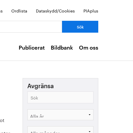
ss
Ordlista
Dataskydd/Cookies
PIAplus
Publicerat
Bildbank
Om oss
Avgränsa
t 
ptar 