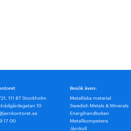
ontoret
Besök även:
721, 111 87 Stockholm
Metalliska material
trädgårdsgatan 10
Swedish Metals & Minerals
e@jernkontoret.se
Energihandboken
9 17 00
Metallkompetens
Järnkoll