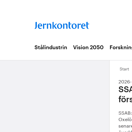
Stålindustrin
Vision 2050
Forsknin
Start
2026-
SSA
för
SSAB:s
Oxelös
senare
överkl