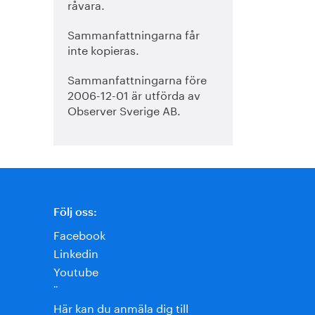
råvara.
Sammanfattningarna får
inte kopieras.
Sammanfattningarna före
2006-12-01 är utförda av
Observer Sverige AB.
Följ oss:
Facebook
Linkedin
Youtube
¨
Här kan du anmäla dig till