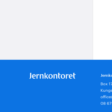
Jernk
Box 1
Kungs
offic
08 67