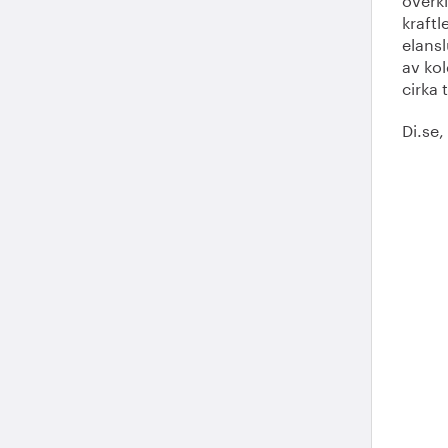
kraft
elansl
av ko
cirka 
Di.se