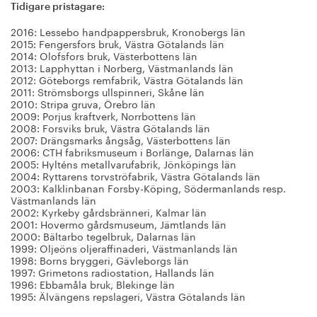
Tidigare pristagare:
2016: Lessebo handpappersbruk, Kronobergs län
2015: Fengersfors bruk, Västra Götalands län
2014: Olofsfors bruk, Västerbottens län
2013: Lapphyttan i Norberg, Västmanlands län
2012: Göteborgs remfabrik, Västra Götalands län
2011: Strömsborgs ullspinneri, Skåne län
2010: Stripa gruva, Örebro län
2009: Porjus kraftverk, Norrbottens län
2008: Forsviks bruk, Västra Götalands län
2007: Drängsmarks ångsåg, Västerbottens län
2006: CTH fabriksmuseum i Borlänge, Dalarnas län
2005: Hylténs metallvarufabrik, Jönköpings län
2004: Ryttarens torvströfabrik, Västra Götalands län
2003: Kalklinbanan Forsby-Köping, Södermanlands resp.
Västmanlands län
2002: Kyrkeby gårdsbränneri, Kalmar län
2001: Hovermo gårdsmuseum, Jämtlands län
2000: Bältarbo tegelbruk, Dalarnas län
1999: Oljeöns oljeraffinaderi, Västmanlands län
1998: Borns bryggeri, Gävleborgs län
1997: Grimetons radiostation, Hallands län
1996: Ebbamåla bruk, Blekinge län
1995: Älvängens repslageri, Västra Götalands län