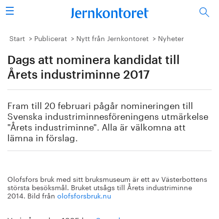
Sök
Stålindustrin
Start
Publicerat
Nytt från Jernkontoret
Nyheter
Dags att nominera kandidat till
Vision 2050
Årets industriminne 2017
Forskning/utbildning
Fram till 20 februari pågår nomineringen till
Energi/miljö
Svenska industriminnesföreningens utmärkelse
"Årets industriminne". Alla är välkomna att
Vi tycker
lämna in förslag.
Publicerat
Olofsfors bruk med sitt bruksmuseum är ett av Västerbottens
Bildbank
största besöksmål. Bruket utsågs till Årets industriminne
2014. Bild från
olofsforsbruk.nu
Om oss