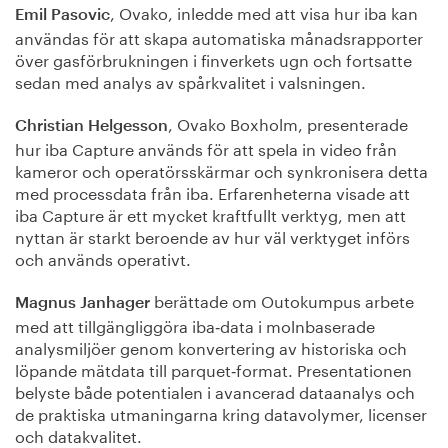
, Ovako, inledde med att visa hur iba kan
Emil Pasovic
användas för att skapa automatiska månadsrapporter
över gasförbrukningen i finverkets ugn och fortsatte
sedan med analys av spårkvalitet i valsningen.
, Ovako Boxholm, presenterade
Christian Helgesson
hur iba Capture används för att spela in video från
kameror och operatörsskärmar och synkronisera detta
med processdata från iba. Erfarenheterna visade att
iba Capture är ett mycket kraftfullt verktyg, men att
nyttan är starkt beroende av hur väl verktyget införs
och används operativt.
berättade om Outokumpus arbete
Magnus Janhager
med att tillgängliggöra iba‑data i molnbaserade
analysmiljöer genom konvertering av historiska och
löpande mätdata till parquet‑format. Presentationen
belyste både potentialen i avancerad dataanalys och
de praktiska utmaningarna kring datavolymer, licenser
och datakvalitet.