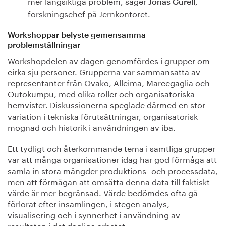
mer långsiktiga problem, säger
,
Jonas Gurell
forskningschef på Jernkontoret.
Workshoppar belyste gemensamma
problemställningar
Workshopdelen av dagen genomfördes i grupper om
cirka sju personer. Grupperna var sammansatta av
representanter från Ovako, Alleima, Marcegaglia och
Outokumpu, med olika roller och organisatoriska
hemvister. Diskussionerna speglade därmed en stor
variation i tekniska förutsättningar, organisatorisk
mognad och historik i användningen av iba.
Ett tydligt och återkommande tema i samtliga grupper
var att många organisationer idag har god förmåga att
samla in stora mängder produktions- och processdata,
men att förmågan att omsätta denna data till faktiskt
värde är mer begränsad. Värde bedömdes ofta gå
förlorat efter insamlingen, i stegen analys,
visualisering och i synnerhet i användning av
resultaten i det dagliga arbetet.