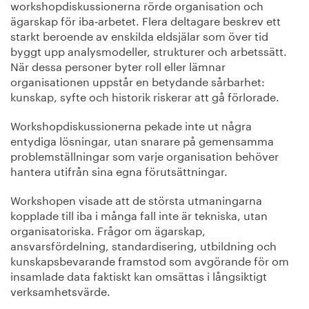
workshopdiskussionerna rörde organisation och
ägarskap för iba‑arbetet. Flera deltagare beskrev ett
starkt beroende av enskilda eldsjälar som över tid
byggt upp analysmodeller, strukturer och arbetssätt.
När dessa personer byter roll eller lämnar
organisationen uppstår en betydande sårbarhet:
kunskap, syfte och historik riskerar att gå förlorade.
Workshopdiskussionerna pekade inte ut några
entydiga lösningar, utan snarare på gemensamma
problemställningar som varje organisation behöver
hantera utifrån sina egna förutsättningar.
Workshopen visade att de största utmaningarna
kopplade till iba i många fall inte är tekniska, utan
organisatoriska. Frågor om ägarskap,
ansvarsfördelning, standardisering, utbildning och
kunskapsbevarande framstod som avgörande för om
insamlade data faktiskt kan omsättas i långsiktigt
verksamhetsvärde.