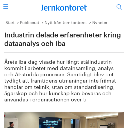
Sök
Stålindustrin
Start
Publicerat
Nytt från Jernkontoret
Nyheter
Industrin delade erfarenheter kring
Vision 2050
dataanalys och iba
Forskning/utbildning
Årets iba-dag visade hur långt stålindustrin
Energi/miljö
kommit i arbetet med datainsamling, analys
och AI-stödda processer. Samtidigt blev det
Vi tycker
tydligt att framtidens utmaningar inte främst
handlar om teknik, utan om standardisering,
ägarskap och hur kunskap kan bevaras och
Publicerat
användas i organisationen över ti
Bildbank
Om oss