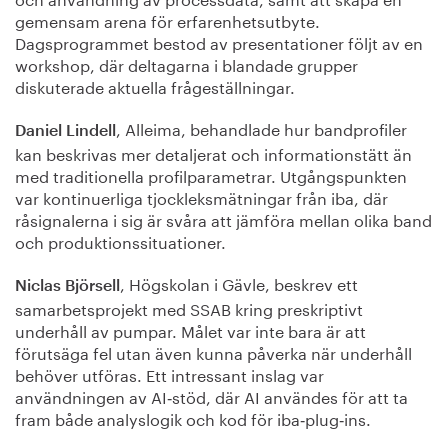
gemensam arena för erfarenhetsutbyte.
Dagsprogrammet bestod av presentationer följt av en
workshop, där deltagarna i blandade grupper
diskuterade aktuella frågeställningar.
, Alleima, behandlade hur bandprofiler
Daniel Lindell
kan beskrivas mer detaljerat och informationstätt än
med traditionella profilparametrar. Utgångspunkten
var kontinuerliga tjockleksmätningar från iba, där
råsignalerna i sig är svåra att jämföra mellan olika band
och produktionssituationer.
, Högskolan i Gävle, beskrev ett
Niclas Björsell
samarbetsprojekt med SSAB kring preskriptivt
underhåll av pumpar. Målet var inte bara är att
förutsäga fel utan även kunna påverka när underhåll
behöver utföras. Ett intressant inslag var
användningen av AI‑stöd, där AI användes för att ta
fram både analyslogik och kod för iba‑plug‑ins.