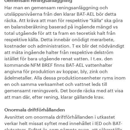
Gemensam reningsanläggning
Har man en gemensam reningsanläggning och
utsläppsnivåerna från den klarar BAT-AEL bör detta
räcka. Att kräva att man för respektive ”källa” ska göra
en balansberäkning baserad på ingående mängd vs
total utgående för att ta fram en teoretisk halt från
respektive källa. Detta innebär onödigt merarbete,
kostnader och administration. T ex blir det nödvändigt
att mäta ingående halter från respektive delström
istället för bara utgående renat vatten. I t.ex. den
kommande NFM BREF finns BAT-AEL vattenhalter
angivna för produktion av koppar, bly, zink och
ädelmetaller. Alla dessa produktionsenheter ryms inom
en och samma verksamhet och vattnet leds till
gemensamt reningsverk. Det borde räcka med att visa
att man där, efter rening, klarar gällande krav.
Onormala driftförhållanden
Avsnittet om onormala driftförhållanden i utkastet
verkar helt missat syftet med innehållet i IED och BAT-
slutsatser. Syftet är, som nämnts ovan, att säkerställa