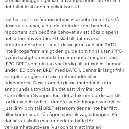
det fallet är 4 år en mycket kort tid.
Det har varit tre år med intensivt arbete för att förstå
dessa slutsatser, vidta de åtgärder som behövts,
rapportera och bedöma behovet av att söka dispens
och alternativvärden. Ett skäl till det mycket
omfattande arbetet är att dessa järn- och stål BATC
inte är togs fram enligt den guide som finns utan IPPC-
byrån hastigt omvandlade sammanfattningen i den
IPPC-BREF som nästan var färdig till att istället hamna
under IED och en BREF med BATC i. Denna är långtifrån
komplett angående t.ex. mätmetoder eller
tidsperioder. Dessutom de dessa metoder är ofta
annorlunda uttryckta än det sätt vi mäter och
kontrollerar i Sverige. Just detta faktum borde särskilt
förklaras och tydligt framgå i vägledningen vad gäller
just järn- och stål BREF eftersom denna inte har fått
eller kommer att få någon specifik vägledningen. På
det sättet skulle man underlätta både för
verksamhetsutövare (vu) och tsm att inta en