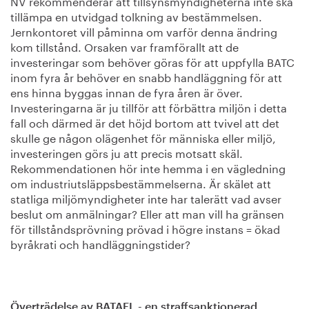
NV rekommenderar att tillsynsmyndigheterna inte ska
tillämpa en utvidgad tolkning av bestämmelsen.
Jernkontoret vill påminna om varför denna ändring
kom tillstånd. Orsaken var framförallt att de
investeringar som behöver göras för att uppfylla BATC
inom fyra år behöver en snabb handläggning för att
ens hinna byggas innan de fyra åren är över.
Investeringarna är ju tillför att förbättra miljön i detta
fall och därmed är det höjd bortom att tvivel att det
skulle ge någon olägenhet för människa eller miljö,
investeringen görs ju att precis motsatt skäl.
Rekommendationen hör inte hemma i en vägledning
om industriutsläppsbestämmelserna. Är skälet att
statliga miljömyndigheter inte har talerätt vad avser
beslut om anmälningar? Eller att man vill ha gränsen
för tillståndsprövning prövad i högre instans = ökad
byråkrati och handläggningstider?
Överträdelse av BATAEL - en straffsanktionerad