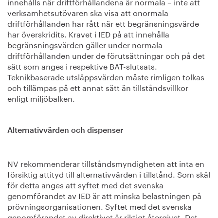
innehålls när driftförhållandena är normala – inte att
verksamhetsutövaren ska visa att onormala
driftförhållanden har rått när ett begränsningsvärde
har överskridits. Kravet i IED på att innehålla
begränsningsvärden gäller under normala
driftförhållanden under de förutsättningar och på det
sätt som anges i respektive BAT-slutsats.
Teknikbaserade utsläppsvärden måste rimligen tolkas
och tillämpas på ett annat sätt än tillståndsvillkor
enligt miljöbalken.
Alternativvärden och dispenser
NV rekommenderar tillståndsmyndigheten att inta en
försiktig attityd till alternativvärden i tillstånd. Som skäl
för detta anges att syftet med det svenska
genomförandet av IED är att minska belastningen på
prövningsorganisationen. Syftet med det svenska
genomförandet av direktivet är riktigt återgivet. Det