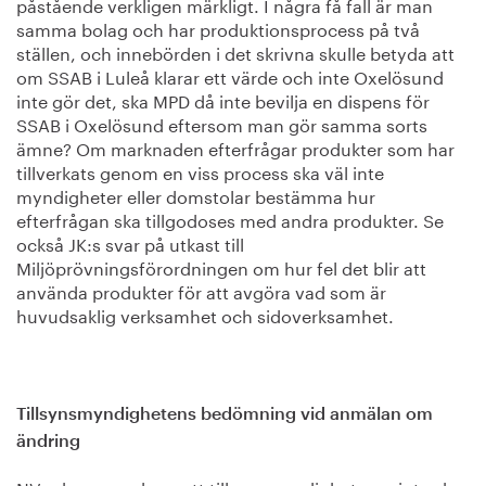
påstående verkligen märkligt. I några få fall är man
samma bolag och har produktionsprocess på två
ställen, och innebörden i det skrivna skulle betyda att
om SSAB i Luleå klarar ett värde och inte Oxelösund
inte gör det, ska MPD då inte bevilja en dispens för
SSAB i Oxelösund eftersom man gör samma sorts
ämne? Om marknaden efterfrågar produkter som har
tillverkats genom en viss process ska väl inte
myndigheter eller domstolar bestämma hur
efterfrågan ska tillgodoses med andra produkter. Se
också JK:s svar på utkast till
Miljöprövningsförordningen om hur fel det blir att
använda produkter för att avgöra vad som är
huvudsaklig verksamhet och sidoverksamhet.
Tillsynsmyndighetens bedömning vid anmälan om
ändring