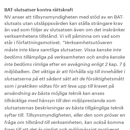
BAT-slutsatser kontra rättskraft
NV anser att tillsynsmyndigheten med stöd av en BAT-
slutsats utan utsläppsvärden kan ställa strängare krav
än vad som följer av slutsatsen även om det inskränker
verksamhetens tillstånd. Vi vill påminna om vad som
står i författningsmotivet.
”Verksamhetsutövaren
måste inte klara samtliga slutsatser. Vissa kanske inte
bedöms tillämpliga på verksamheten och andra kanske
inte bedöms rimliga efter en avvägning enligt 2 kap. 7 §
miljöbalken. Det viktiga är att förhålla sig till innehållet i
slutsatserna på ett sådant sätt att de försiktighetsmått
som i praktiken vidtas för att leva upp till kravet på
användning av bästa möjliga teknik kan anses
tillräckliga med hänsyn till den miljöprestanda som
slutsatsernas beskrivningar av bästa tillgängliga teknik
syftar till. Tillsynsmyndigheten, eller den som prövar en
fråga om tillstånd till verksamheten, kan också komma
fram till att det är rimligt och miljömässigt motiverat