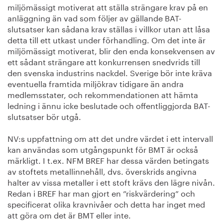
miljömässigt motiverat att ställa strängare krav på en
anläggning än vad som följer av gällande BAT-
slutsatser kan sådana krav ställas i villkor utan att låsa
detta till ett utkast under förhandling. Om det inte är
miljömässigt motiverat, blir den enda konsekvensen av
ett sådant strängare att konkurrensen snedvrids till
den svenska industrins nackdel. Sverige bör inte kräva
eventuella framtida miljökrav tidigare än andra
medlemsstater, och rekommendationen att hämta
ledning i ännu icke beslutade och offentliggjorda BAT-
slutsatser bör utgå.
NV:s uppfattning om att det undre värdet i ett intervall
kan användas som utgångspunkt för BMT är också
märkligt. I t.ex. NFM BREF har dessa värden betingats
av stoftets metallinnehåll, dvs. överskrids angivna
halter av vissa metaller i ett stoft krävs den lägre nivån.
Redan i BREF har man gjort en ”riskvärdering” och
specificerat olika kravnivåer och detta har inget med
att göra om det är BMT eller inte.