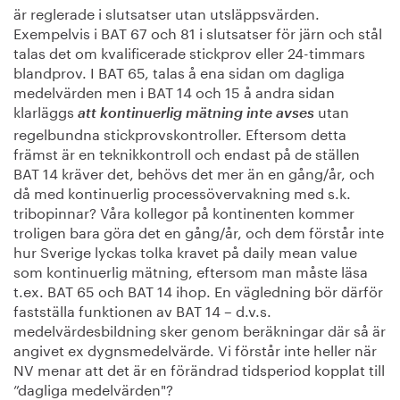
är reglerade i slutsatser utan utsläppsvärden.
Exempelvis i BAT 67 och 81 i slutsatser för järn och stål
talas det om kvalificerade stickprov eller 24-timmars
blandprov. I BAT 65, talas å ena sidan om dagliga
medelvärden men i BAT 14 och 15 å andra sidan
klarläggs
utan
att kontinuerlig mätning inte avses
regelbundna stickprovskontroller. Eftersom detta
främst är en teknikkontroll och endast på de ställen
BAT 14 kräver det, behövs det mer än en gång/år, och
då med kontinuerlig processövervakning med s.k.
tribopinnar? Våra kollegor på kontinenten kommer
troligen bara göra det en gång/år, och dem förstår inte
hur Sverige lyckas tolka kravet på daily mean value
som kontinuerlig mätning, eftersom man måste läsa
t.ex. BAT 65 och BAT 14 ihop. En vägledning bör därför
fastställa funktionen av BAT 14 – d.v.s.
medelvärdesbildning sker genom beräkningar där så är
angivet ex dygnsmedelvärde. Vi förstår inte heller när
NV menar att det är en förändrad tidsperiod kopplat till
”dagliga medelvärden"?