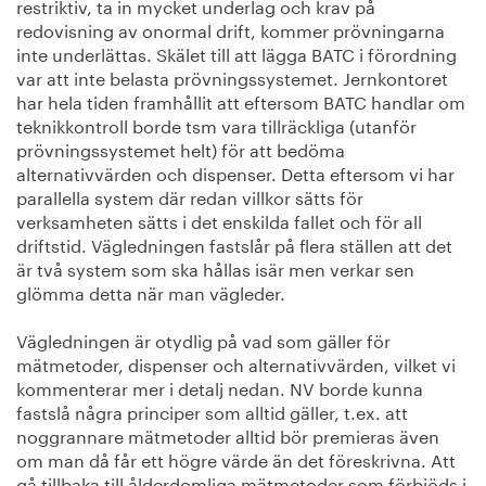
restriktiv, ta in mycket underlag och krav på
redovisning av onormal drift, kommer prövningarna
inte underlättas. Skälet till att lägga BATC i förordning
var att inte belasta prövningssystemet. Jernkontoret
har hela tiden framhållit att eftersom BATC handlar om
teknikkontroll borde tsm vara tillräckliga (utanför
prövningssystemet helt) för att bedöma
alternativvärden och dispenser. Detta eftersom vi har
parallella system där redan villkor sätts för
verksamheten sätts i det enskilda fallet och för all
driftstid. Vägledningen fastslår på flera ställen att det
är två system som ska hållas isär men verkar sen
glömma detta när man vägleder.
Vägledningen är otydlig på vad som gäller för
mätmetoder, dispenser och alternativvärden, vilket vi
kommenterar mer i detalj nedan. NV borde kunna
fastslå några principer som alltid gäller, t.ex. att
noggrannare mätmetoder alltid bör premieras även
om man då får ett högre värde än det föreskrivna. Att
gå tillbaka till ålderdomliga mätmetoder som förbjöds i