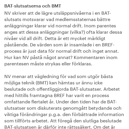
BAT-slutsatserna och BMT
NV skriver att de lägre utsläppsnivåerna i en BAT-
slutsats motsvarar vad medlemsstaternas bättre
anläggningar klarar vid normal drift. Inom parentes
anges att dessa anläggningar (vilka?) ofta klarar dessa
nivåer vid all drift. Detta är ett mycket märkligt
påstående. De värden som är insamlade i en BREF-
process är just data för normal drift och inget annat.
Hur kan NV påstå något annat? Kommentaren inom
parentesen måste strykas eller förklaras.
NV menar att vägledning för vad som utgör bästa
möjliga teknik (BMT) kan hämtas ur ännu icke
beslutade och offentliggjorda BAT-slutsatser. Arbetet
med hittills framtagna BREF har varit en process
omfattande flertalet år. Under den tiden har de BAT-
slutsatser som diskuterats genomgått betydande och
viktiga förändringar p.g.a. den förbättrade information
som tillförts arbetet. Att föregå den slutliga beslutade
BAT-slutsatsen är därför inte rättssäkert. Om det är