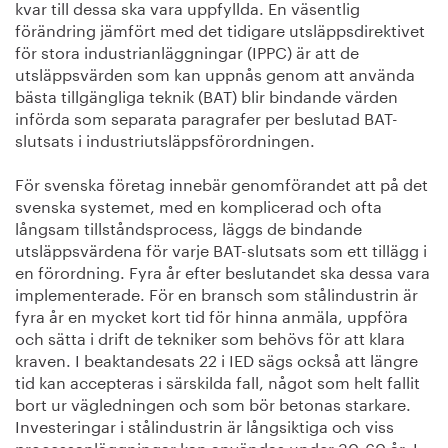
kvar till dessa ska vara uppfyllda. En väsentlig
förändring jämfört med det tidigare utsläppsdirektivet
för stora industrianläggningar (IPPC) är att de
utsläppsvärden som kan uppnås genom att använda
bästa tillgängliga teknik (BAT) blir bindande värden
införda som separata paragrafer per beslutad BAT-
slutsats i industriutsläppsförordningen.
För svenska företag innebär genomförandet att på det
svenska systemet, med en komplicerad och ofta
långsam tillståndsprocess, läggs de bindande
utsläppsvärdena för varje BAT-slutsats som ett tillägg i
en förordning. Fyra år efter beslutandet ska dessa vara
implementerade. För en bransch som stålindustrin är
fyra år en mycket kort tid för hinna anmäla, uppföra
och sätta i drift de tekniker som behövs för att klara
kraven. I beaktandesats 22 i IED sägs också att längre
tid kan accepteras i särskilda fall, något som helt fallit
bort ur vägledningen och som bör betonas starkare.
Investeringar i stålindustrin är långsiktiga och viss
processanläggningar kan användas under 30-60 år. I