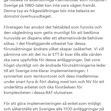
Sverige på 1960-talet kan inte vara vägen framåt.
Denna typ av frågeställningar bör inte belasta en
domstol överhuvudtaget.
Företagen har använt det faktablad som funnits och
den vägledning som getts muntligt för att bedöma
huruvida en dispens eller ett alternativvärde behöver
sökas. I det föreliggande utkastet har dessa
förutsättningar ändrats vilket skapar osäkerhet. Vi vill
påminna om att det nu är ETT år kvar tills alla värden
ska vara uppfyllda för dessa anläggningar. Det vore
högst olyckligt om de ändrade förutsättningarna leder
till att Sverige inte klarar implementeringen. I
synnerhet som Jernkontoret och dess medlemmar
under snart fyra år fört dialog med tsm och NV för att
underlätta arbetet och öka förståelsen för
komplexiteten i dessa BAT-slutsatser.
För att göra implementeringen så enkel som möjligt
och säkerställa att Sveriges alla 1100 anläggningar på