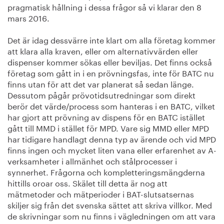
pragmatisk hållning i dessa frågor så vi klarar den 8
mars 2016.
Det är idag dessvärre inte klart om alla företag kommer
att klara alla kraven, eller om alternativvärden eller
dispenser kommer sökas eller beviljas. Det finns också
företag som gått in i en prövningsfas, inte för BATC nu
finns utan för att det var planerat så sedan länge.
Dessutom pågår prövotidsutredningar som direkt
berör det värde/process som hanteras i en BATC, vilket
har gjort att prövning av dispens för en BATC istället
gått till MMD i stället för MPD. Vare sig MMD eller MPD
har tidigare handlagt denna typ av ärende och vid MPD
finns ingen och mycket liten vana eller erfarenhet av A-
verksamheter i allmänhet och stålprocesser i
synnerhet. Frågorna och kompletteringsmängderna
hittills oroar oss. Skälet till detta är nog att
mätmetoder och mätperioder i BAT-slutsatsernas
skiljer sig från det svenska sättet att skriva villkor. Med
de skrivningar som nu finns i vägledningen om att vara