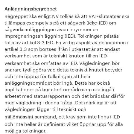
Anläggningsbegreppet
Begreppet ska enligt NV tolkas så att BAT-slutsatser ska
tillämpas exempelvis på ett sågverk (icke-IED) om
sågverksanläggningen även inrymmer en
impregneringsanläggning (IED). Tolkningen påstås
följa av artikel 3.3 IED. En viktig aspekt av definitionen i
artikel 3.3 som bortses ifrån i utkastet är att endast
verksamhet som är
till en IED-
tekniskt knuten
verksamhet ska omfattas av IED. Vägledningen bör
snarare tydliggöra vad detta tekniskt knutet betyder
och inte öppna för tolkningen att hela
anläggningsområdet bör ingå. Detta har också
implikationer på hur stort område som ska ingå i
arbetet med statusrapporten och det brådskar därför
med vägledning i denna fråga. Det märkliga är att
vägledningen lägger till tekniskt
och
samband, ett krav som inte finns i IED
miljömässigt
och inte heller är definierat vilket öppnar upp för alla
möjliga tolkningar.