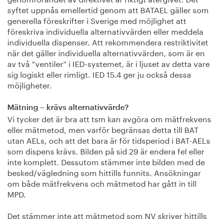
syftet uppnås emellertid genom att BATAEL gäller som
generella föreskrifter i Sverige med möjlighet att
föreskriva individuella alternativvärden eller meddela
individuella dispenser. Att rekommendera restriktivitet
när det gäller individuella alternativvärden, som är en
av två ”ventiler” i IED-systemet, är i ljuset av detta vare
sig logiskt eller rimligt. IED 15.4 ger ju också dessa
möjligheter.
Mätning – krävs alternativvärde?
Vi tycker det är bra att tsm kan avgöra om mätfrekvens
eller mätmetod, men varför begränsas detta till BAT
utan AELs, och att det bara är för tidsperiod i BAT-AELs
som dispens krävs. Bilden på sid 29 är endera fel eller
inte komplett. Dessutom stämmer inte bilden med de
besked/vägledning som hittills funnits. Ansökningar
om både mätfrekvens och mätmetod har gått in till
MPD.
Det stämmer inte att mätmetod som NV skriver hittills