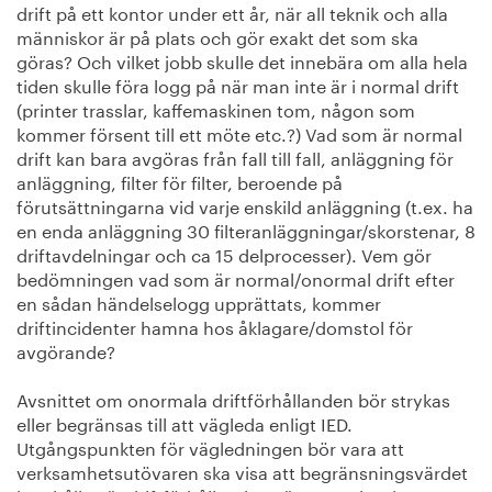
drift på ett kontor under ett år, när all teknik och alla
människor är på plats och gör exakt det som ska
göras? Och vilket jobb skulle det innebära om alla hela
tiden skulle föra logg på när man inte är i normal drift
(printer trasslar, kaffemaskinen tom, någon som
kommer försent till ett möte etc.?) Vad som är normal
drift kan bara avgöras från fall till fall, anläggning för
anläggning, filter för filter, beroende på
förutsättningarna vid varje enskild anläggning (t.ex. ha
en enda anläggning 30 filteranläggningar/skorstenar, 8
driftavdelningar och ca 15 delprocesser). Vem gör
bedömningen vad som är normal/onormal drift efter
en sådan händelselogg upprättats, kommer
driftincidenter hamna hos åklagare/domstol för
avgörande?
Avsnittet om onormala driftförhållanden bör strykas
eller begränsas till att vägleda enligt IED.
Utgångspunkten för vägledningen bör vara att
verksamhetsutövaren ska visa att begränsningsvärdet