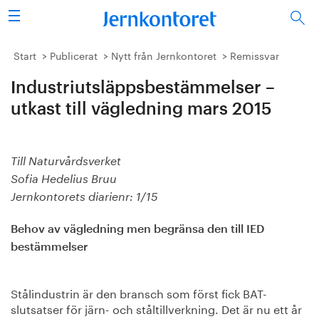
Sök
Stålindustrin
Start
Publicerat
Nytt från Jernkontoret
Remissvar
Industriutsläppsbestämmelser –
Vision 2050
utkast till vägledning mars 2015
Forskning/utbildning
Energi/miljö
Till Naturvårdsverket
Sofia Hedelius Bruu
Vi tycker
Jernkontorets diarienr: 1/15
Publicerat
Behov av vägledning men begränsa den till IED
bestämmelser
Bildbank
Stålindustrin är den bransch som först fick BAT-
Om oss
slutsatser för järn- och ståltillverkning. Det är nu ett år