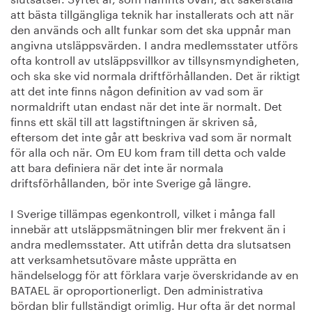
att bästa tillgängliga teknik har installerats och att när
den används och allt funkar som det ska uppnår man
angivna utsläppsvärden. I andra medlemsstater utförs
ofta kontroll av utsläppsvillkor av tillsynsmyndigheten,
och ska ske vid normala driftförhållanden. Det är riktigt
att det inte finns någon definition av vad som är
normaldrift utan endast när det inte är normalt. Det
finns ett skäl till att lagstiftningen är skriven så,
eftersom det inte går att beskriva vad som är normalt
för alla och när. Om EU kom fram till detta och valde
att bara definiera när det inte är normala
driftsförhållanden, bör inte Sverige gå längre.
I Sverige tillämpas egenkontroll, vilket i många fall
innebär att utsläppsmätningen blir mer frekvent än i
andra medlemsstater. Att utifrån detta dra slutsatsen
att verksamhetsutövare måste upprätta en
händelselogg för att förklara varje överskridande av en
BATAEL är oproportionerligt. Den administrativa
bördan blir fullständigt orimlig. Hur ofta är det normal