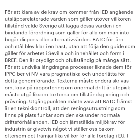
För att klara av de krav om kommer från IED angående
utsläppsrelaterade värden som gäller utöver villkoren
tillstånd valde Sverige att lägga dessa värden i en
bindande förordning som gäller för alla om man inte
begär dispens eller alternativvärden. BATC för järn-
och stål blev klar i en hast, utan att följa den guide som
gäller för arbetet i Sevilla och innehållet och form i
BREF. Den är otydligt och ofullständig på många sätt.
För att undvika långdragna processer liknade dem för
IPPC ber vi NV vara pragmatiska och underlätta för
detta genomförande. Texterna måste endera skrivas
om, krav på rapportering om onormal drift är utopisk
måste utgå liksom texterna om tillståndsgivning och
prövning. Utgångpunkten måste vara att BATC främst
är en teknikkontroll, att den reningsutrustning som
finns på plats funkar som den ska under normala
driftsförhållanden. IED och jämställda miljökrav för
industrin är givetvis något vi ställer oss bakom
eftersom det främjar lika villkor för alla företag i EU. I