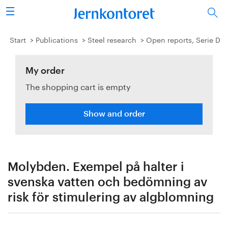
Search
Steel industry
Start
Publications
Steel research
Open reports, Serie D
Vision 2050
My order
The shopping cart is empty
Research & education
Energy & environment
Show and order
Publications
Picture collection
Molybden. Exempel på halter i
svenska vatten och bedömning av
About us
risk för stimulering av algblomning