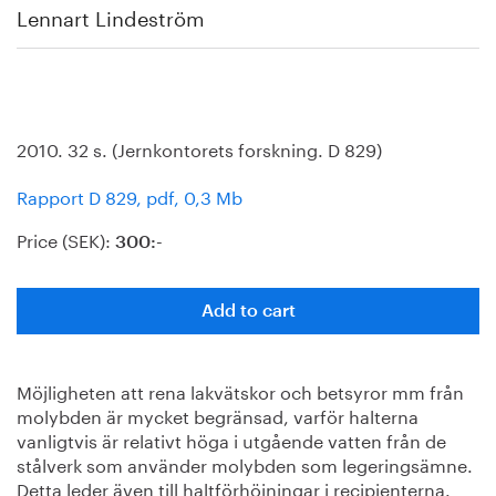
Lennart Lindeström
2010. 32 s. (Jernkontorets forskning. D 829)
Rapport D 829, pdf, 0,3 Mb
Price (SEK):
300:-
Add to cart
Möjligheten att rena lakvätskor och betsyror mm från
molybden är mycket begränsad, varför halterna
vanligtvis är relativt höga i utgående vatten från de
stålverk som använder molybden som legeringsämne.
Detta leder även till haltförhöjningar i recipienterna.