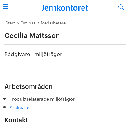
Sök
Stålindustrin
Start
Om oss
Medarbetare
Cecilia Mattsson
Vision 2050
Forskning/utbildning
Rådgivare i miljöfrågor
Energi/miljö
Vi tycker
Arbetsområden
Publicerat
Produktrelaterade miljöfrågor
Stålnytta
Bildbank
Kontakt
Om oss