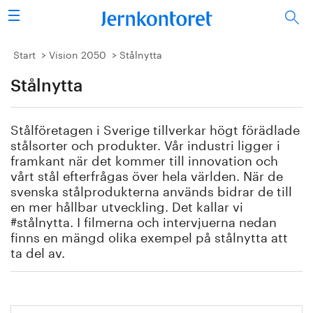
Sök
Stålindustrin
Start
Vision 2050
Stålnytta
Stålnytta
Vision 2050
Forskning/utbildning
Stålföretagen i Sverige tillverkar högt förädlade
stålsorter och produkter. Vår industri ligger i
Energi/miljö
framkant när det kommer till innovation och
vårt stål efterfrågas över hela världen. När de
svenska stålprodukterna används bidrar de till
Vi tycker
en mer hållbar utveckling. Det kallar vi
#stålnytta. I filmerna och intervjuerna nedan
Publicerat
finns en mängd olika exempel på stålnytta att
ta del av.
Bildbank
Om oss