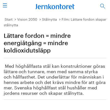
Sök
Stålindustrin
Start
Vision 2050
Stålnytta
Film: Lättare fordon skapar
stålnytta
Vision 2050
Lättare fordon = mindre
Forskning/utbildning
energiåtgång = mindre
koldioxidutsläpp
Energi/miljö
Med höghållfasta stål kan konstruktioner göras
Vi tycker
lättare och tunnare, men med samma styrka
och hållfasthet. Det underlättar för människan i
Publicerat
hennes arbete och det krävs mindre för att göra
mer. Svenska höghållfast stål hushåller med
jordens resurser och skapar stålnytta.
Bildbank
Om oss