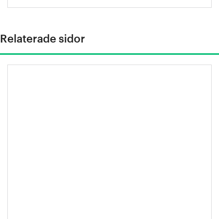
Relaterade sidor
Svenskt stål skapar hållbara hem