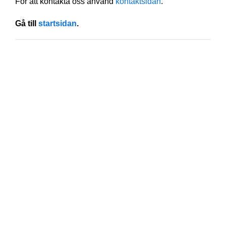
För att kontakta oss använd
kontaktsidan
.
Gå till
startsidan
.