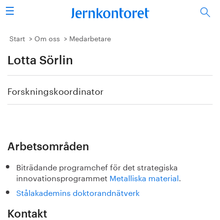
Sök
Stålindustrin
Start
Om oss
Medarbetare
Lotta Sörlin
Vision 2050
Forskning/utbildning
Forskningskoordinator
Energi/miljö
Vi tycker
Arbetsområden
Publicerat
Biträdande programchef för det strategiska
innovationsprogrammet
Metalliska material
.
Bildbank
Stålakademins doktorandnätverk
Om oss
Kontakt