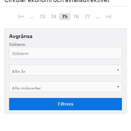
|<<
…
73
74
76
77
…
>>|
75
Avgränsa
Sökterm