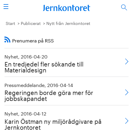
Sök
Stålindustrin
Start
Publicerat
Nytt från Jernkontoret
Vision 2050
Prenumera på RSS
Forskning/utbildning
Nyhet, 2016-04-20
En tredjedel fler sökande till
Energi/miljö
Materialdesign
Vi tycker
Pressmeddelande, 2016-04-14
Regeringen borde göra mer för
Publicerat
jobbskapandet
Bildbank
Nyhet, 2016-04-12
Karin Östman ny miljörådgivare på
Jernkontoret
Om oss