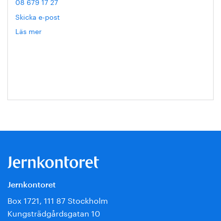
08 679 17 27
Skicka e-post
Läs mer
om
Hanna
Escobar-
Jansson
Jernkontoret
Box 1721, 111 87 Stockholm
Kungsträdgårdsgatan 10