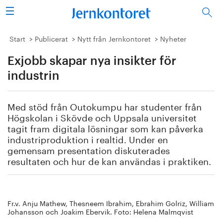
Sök
Stålindustrin
Start
Publicerat
Nytt från Jernkontoret
Nyheter
Exjobb skapar nya insikter för
Vision 2050
industrin
Forskning/utbildning
Med stöd från Outokumpu har studenter från
Energi/miljö
Högskolan i Skövde och Uppsala universitet
tagit fram digitala lösningar som kan påverka
Vi tycker
industriproduktion i realtid. Under en
gemensam presentation diskuterades
resultaten och hur de kan användas i praktiken.
Publicerat
Bildbank
Fr.v. Anju Mathew, Thesneem Ibrahim, Ebrahim Golriz, William
Om oss
Johansson och Joakim Ebervik. Foto: Helena Malmqvist