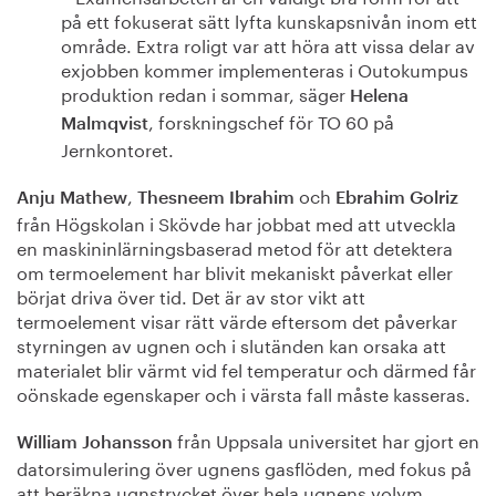
på ett fokuserat sätt lyfta kunskapsnivån inom ett
område. Extra roligt var att höra att vissa delar av
exjobben kommer implementeras i Outokumpus
produktion redan i sommar, säger
Helena
, forskningschef för TO 60 på
Malmqvist
Jernkontoret.
,
och
Anju Mathew
Thesneem Ibrahim
Ebrahim Golriz
från Högskolan i Skövde har jobbat med att utveckla
en maskininlärningsbaserad metod för att detektera
om termoelement har blivit mekaniskt påverkat eller
börjat driva över tid. Det är av stor vikt att
termoelement visar rätt värde eftersom det påverkar
styrningen av ugnen och i slutänden kan orsaka att
materialet blir värmt vid fel temperatur och därmed får
oönskade egenskaper och i värsta fall måste kasseras.
från Uppsala universitet har gjort en
William Johansson
datorsimulering över ugnens gasflöden, med fokus på
att beräkna ugnstrycket över hela ugnens volym.