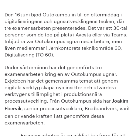
Den 16 juni bjöd Outokumpu in till en eftermiddag i
digitaliseringens och ugnsutvecklingens tecken, där
tre examensarbeten presenterades. Det var ett 30-tal
personer som deltog på plats i Avesta eller via Teams.
Inbjudna var Outokumpus egna medarbetare, men
även medlemmar i Jernkontorets teknikområde 60,
Digitalisering (TO 60).
Under vårterminen har det genomförts tre
examensarbeten kring en av Outokumpus ugnar.
Exjobben har det gemensamma temat att genom
digitala verktyg skapa nya insikter och utvärdera
verktygens tillämplighet i produktionsnära
processutveckling. Från Outokumpus sida har
Joakim
, senior processutvecklare, Bredbandverk, varit
Ebervik
den drivande kraften i att genomföra dessa
examensarbeten.
– Examensarbeten är en väldigt bra form för att