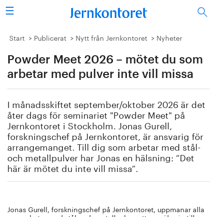
Sök
Stålindustrin
Start
Publicerat
Nytt från Jernkontoret
Nyheter
Powder Meet 2026 – mötet du som
Vision 2050
arbetar med pulver inte vill missa
Forskning/utbildning
I månadsskiftet september/oktober 2026 är det
Energi/miljö
åter dags för seminariet "Powder Meet" på
Jernkontoret i Stockholm. Jonas Gurell,
Vi tycker
forskningschef på Jernkontoret, är ansvarig för
arrangemanget. Till dig som arbetar med stål-
och metallpulver har Jonas en hälsning: ”Det
Publicerat
här är mötet du inte vill missa”.
Bildbank
Om oss
Jonas Gurell, forskningschef på Jernkontoret, uppmanar alla