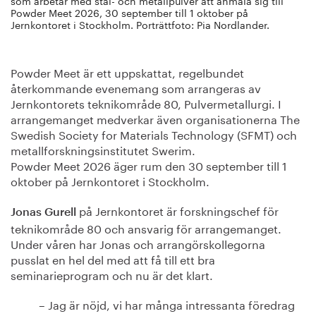
som arbetar med stål- och metallpulver att anmäla sig till
Powder Meet 2026, 30 september till 1 oktober på
Jernkontoret i Stockholm. Porträttfoto: Pia Nordlander.
Powder Meet är ett uppskattat, regelbundet
återkommande evenemang som arrangeras av
Jernkontorets teknikområde 80, Pulvermetallurgi. I
arrangemanget medverkar även organisationerna The
Swedish Society for Materials Technology (SFMT) och
metallforskningsinstitutet Swerim.
Powder Meet 2026 äger rum den 30 september till 1
oktober på Jernkontoret i Stockholm.
på Jernkontoret är forskningschef för
Jonas Gurell
teknikområde 80 och ansvarig för arrangemanget.
Under våren har Jonas och arrangörskollegorna
pusslat en hel del med att få till ett bra
seminarieprogram och nu är det klart.
– Jag är nöjd, vi har många intressanta föredrag