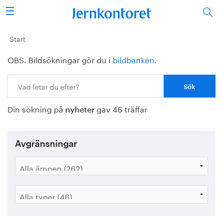
Sök
Stålindustrin
Start
OBS. Bildsökningar gör du i
bildbanken
.
Vision 2050
Sök:
Forskning/utbildning
Din sökning på
gav 46 träffar
Energi/miljö
nyheter
Vi tycker
Avgränsningar
Publicerat
Bildbank
Om oss