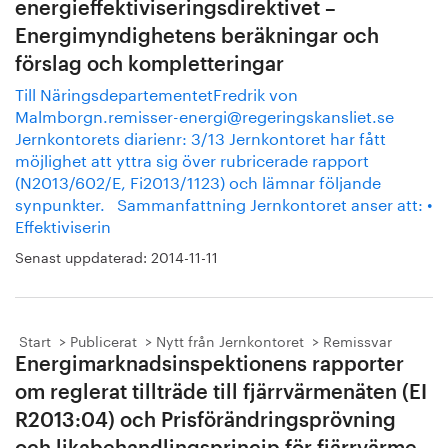
energieffektiviseringsdirektivet –
Energimyndighetens beräkningar och
förslag och kompletteringar
Till NäringsdepartementetFredrik von
Malmborgn.remisser-energi@regeringskansliet.se
Jernkontorets diarienr: 3/13 Jernkontoret har fått
möjlighet att yttra sig över rubricerade rapport
(N2013/602/E, Fi2013/1123) och lämnar följande
synpunkter. Sammanfattning Jernkontoret anser att: •
Effektiviserin
Senast uppdaterad:
2014-11-11
Start
Publicerat
Nytt från Jernkontoret
Remissvar
Energimarknadsinspektionens rapporter
om reglerat tillträde till fjärrvärmenäten (EI
R2013:04) och Prisförändringsprövning