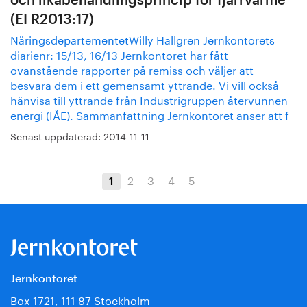
och likabehandlingsprincip för fjärrvärme
(EI R2013:17)
NäringsdepartementetWilly Hallgren Jernkontorets
diarienr: 15/13, 16/13 Jernkontoret har fått
ovanstående rapporter på remiss och väljer att
besvara dem i ett gemensamt yttrande. Vi vill också
hänvisa till yttrande från Industrigruppen återvunnen
energi (IÅE). Sammanfattning Jernkontoret anser att f
Senast uppdaterad:
2014-11-11
2
3
4
5
1
Jernkontoret
Box 1721, 111 87 Stockholm