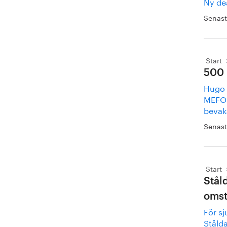
Ny de
Senast
Start
500 
Hugo C
MEFOS 
bevaka
Senast
Start
Stål
omst
För sj
Ståld