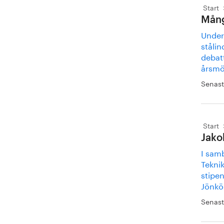
Start
Mång
Under
stålin
debat
årsmö
Senast
Start
Jako
I sam
Tekni
stipe
Jönkö
Senast