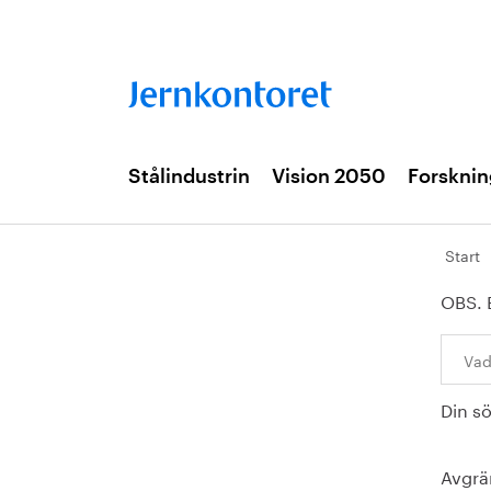
Stålindustrin
Vision 2050
Forsknin
Start
OBS. 
Sök:
Din s
Avgrä