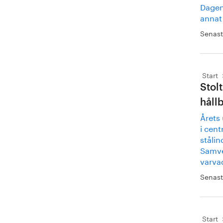
Dagen
annat 
Senast
Start
Stol
håll
Årets
i cen
stålin
Samve
varva
Senast
Start