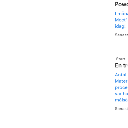
Powd
I mån
Meet"
idag!
Senast
Start
En t
Antal
Mater
proce
var hä
målsä
Senast