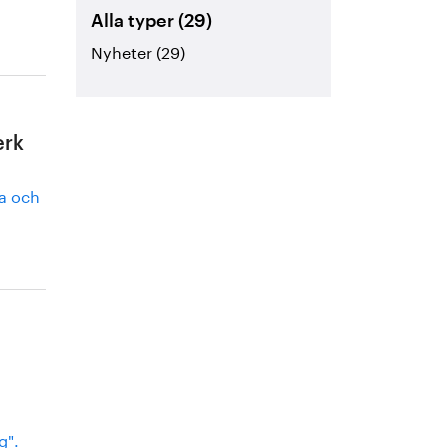
Alla typer (29)
Nyheter (29)
erk
ra och
g".