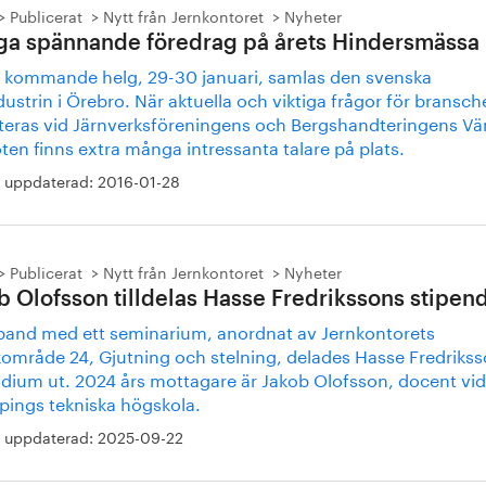
Publicerat
Nytt från Jernkontoret
Nyheter
a spännande föredrag på årets Hindersmässa
 kommande helg, 29-30 januari, samlas den svenska
dustrin i Örebro. När aktuella och viktiga frågor för bransc
teras vid Järnverksföreningens och Bergshandteringens Vä
ten finns extra många intressanta talare på plats.
 uppdaterad:
2016-01-28
Publicerat
Nytt från Jernkontoret
Nyheter
b Olofsson tilldelas Hasse Fredrikssons stipen
band med ett seminarium, anordnat av Jernkontorets
kområde 24, Gjutning och stelning, delades Hasse Fredriks
ndium ut. 2024 års mottagare är Jakob Olofsson, docent vid
pings tekniska högskola.
 uppdaterad:
2025-09-22