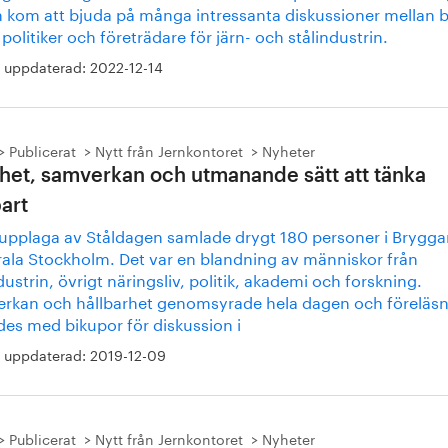
 kom att bjuda på många intressanta diskussioner mellan 
politiker och företrädare för järn- och stålindustrin.
 uppdaterad:
2022-12-14
Publicerat
Nytt från Jernkontoret
Nyheter
thet, samverkan och utmanande sätt att tänka
bart
 upplaga av Ståldagen samlade drygt 180 personer i Brygga
trala Stockholm. Det var en blandning av människor från
dustrin, övrigt näringsliv, politik, akademi och forskning.
rkan och hållbarhet genomsyrade hela dagen och föreläsn
des med bikupor för diskussion i
 uppdaterad:
2019-12-09
Publicerat
Nytt från Jernkontoret
Nyheter