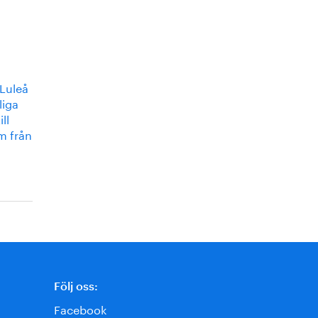
 Luleå
liga
ll
m från
Följ oss:
Facebook