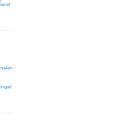
bland
rsalen
ingar