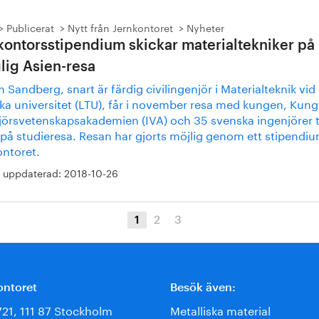
Publicerat
Nytt från Jernkontoret
Nyheter
kontorsstipendium skickar materialtekniker på
lig Asien-resa
 Sandberg, snart är färdig civilingenjör i Materialteknik vid
ka universitet (LTU), får i november resa med kungen, Kung
jörsvetenskapsakademien (IVA) och 35 svenska ingenjörer ti
 på studieresa. Resan har gjorts möjlig genom ett stipendiu
ontoret.
 uppdaterad:
2018-10-26
2
3
1
ontoret
Besök även:
721, 111 87 Stockholm
Metalliska material