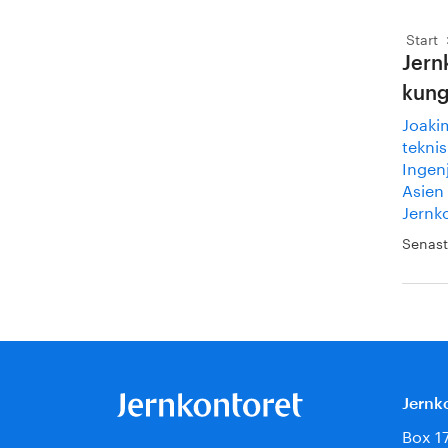
Start
Jern
kung
Joakim
teknis
Ingen
Asien
Jernk
Senast
Jernk
Box 1