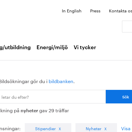
In English
Press
Kontakta o
Sök:
g/utbildning
Energi/miljö
Vi tycker
Bildsökningar gör du i
bildbanken
.
ökning på
gav 29 träffar
nyheter
nsningar:
Visa 
Stipendier
Nyheter