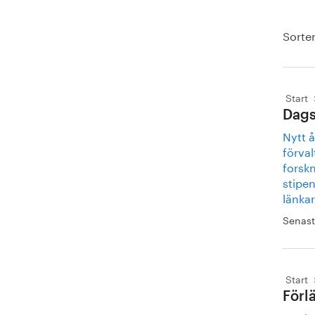
Sorter
Start
Dags
Nytt å
förval
forskn
stipe
länkar 
Senast
Start
Förl