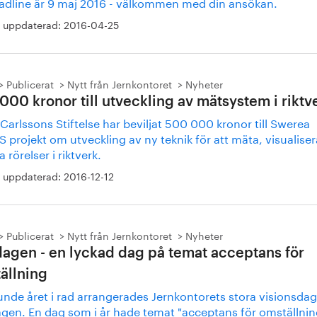
adline är 9 maj 2016 - välkommen med din ansökan.
 uppdaterad:
2016-04-25
Publicerat
Nytt från Jernkontoret
Nyheter
000 kronor till utveckling av mätsystem i riktv
arlssons Stiftelse har beviljat 500 000 kronor till Swerea
projekt om utveckling av ny teknik för att mäta, visualise
 rörelser i riktverk.
 uppdaterad:
2016-12-12
Publicerat
Nytt från Jernkontoret
Nyheter
dagen - en lyckad dag på temat acceptans för
ällning
unde året i rad arrangerades Jernkontorets stora visionsdag
agen. En dag som i år hade temat "acceptans för omställnin