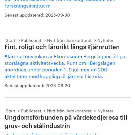
forskningsinstitut m
Senast uppdaterad:
2025-09-30
Start
Publicerat
Nytt från Jernkontoret
Nyheter
Fint, roligt och lärorikt längs #järnrutten
#Järnruttenveckan är Ekomuseum Bergslagens årliga,
storslagna aktivitetsvecka. Runt om i Bergslagen
anordnas under perioden 1–9 juli mer än 200
aktiviteter med koppling till järnets historia.
Senast uppdaterad:
2023-06-20
Start
Publicerat
Nytt från Jernkontoret
Nyheter
Ungdomsförbunden på värdekedjeresa till
gruv- och stålindustrin
Under en tvådagarsresa bjöds de politiska