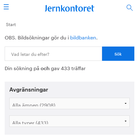
Sök
Stålindustrin
Start
OBS. Bildsökningar gör du i
bildbanken
.
Vision 2050
Sök:
Forskning/utbildning
Din sökning på
gav 433 träffar
Energi/miljö
och
Vi tycker
Avgränsningar
Publicerat
Bildbank
Om oss