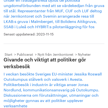
ungdomsförbunden med att se värdekedjan från gruva
till stål. Representanter från MUF, CUF och LUF deltog
när Jernkontoret och Svemin arrangerade resa till
LKAB:s gruva i Malmberget, till Bolidens Aitikgruva,
SSAB i Luleå och HYBRIT:s pilotanläggning för fos
Senast uppdaterad:
2023-11-15
Start
Publicerat
Nytt från Jernkontoret
Nyheter
Givande och viktigt att politiker gör
verksbesök
I veckan besökte Sveriges EU-minister Jessika Roswall
Outokumpus stålverk och valsverk i Avesta.
Politikerbesök i industrin är viktiga anser Jonas
Nordlund, kommunikationsansvarig på Outokumpu.
Diskussionerna om förutsättningar, utmaningar och
möjligheter gynnas av att politiker upplever
verksamhete