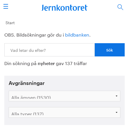
Sök
Stålindustrin
Start
OBS. Bildsökningar gör du i
bildbanken
.
Vision 2050
Sök:
Forskning/utbildning
Din sökning på
gav 137 träffar
Energi/miljö
nyheter
Vi tycker
Avgränsningar
Publicerat
Bildbank
Om oss