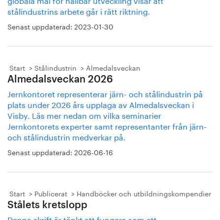
stålindustrins arbete går i rätt riktning.
Senast uppdaterad:
2023-01-30
Start
Stålindustrin
Almedalsveckan
Almedalsveckan 2026
Jernkontoret representerar järn- och stålindustrin på
plats under 2026 års upplaga av Almedalsveckan i
Visby. Läs mer nedan om vilka seminarier
Jernkontorets experter samt representanter från järn-
och stålindustrin medverkar på.
Senast uppdaterad:
2026-06-16
Start
Publicerat
Handböcker och utbildningskompendier
Stålets kretslopp
Denna skrift är tänkt att fungera som ett