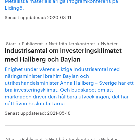
Metalliska materials årliga Programkonferens på
Lidingö.
Senast uppdaterad:
2020-03-11
Start
Publicerat
Nytt från Jernkontoret
Nyheter
Industrisamtal om investeringsklimatet
med Hallberg och Baylan
Enighet under vårens viktiga Industrisamtal med
näringsminister Ibrahim Baylan och
utrikeshandelsminister Anna Hallberg – Sverige har ett
bra investeringsklimat. Och budskapet om att
marknaden driver den hållbara utvecklingen, det har
nått även beslutsfattarna.
Senast uppdaterad:
2021-05-18
Start
Publicerat
Nytt från Jernkontoret
Nyheter