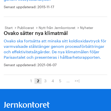
Senast uppdaterad:
2015-11-17
Start
Publicerat
Nytt från Jernkontoret
Nyheter
Ovako sätter nya klimatmål
Ovako ska fortsätta att minska sitt koldioxidavtryck för
varmvalsade stålstänger genom processförbättringar
och effektivitetsåtgärder. De nya klimatmålen följer
Parisavtalet och presenteras i hållbarhetsrapporten.
Senast uppdaterad:
2021-06-07
1
3
4
5
…
>>|
2