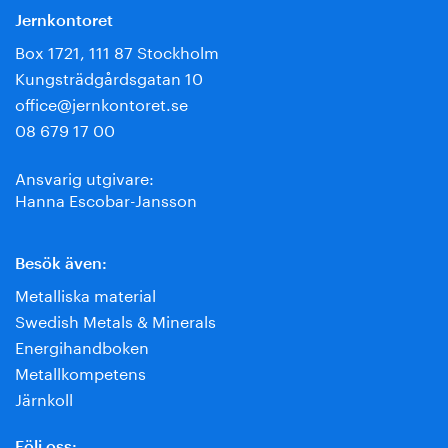
Jernkontoret
Box 1721, 111 87 Stockholm
Kungsträdgårdsgatan 10
office@jernkontoret.se
08 679 17 00
Ansvarig utgivare:
Hanna Escobar-Jansson
Besök även:
Metalliska material
Swedish Metals & Minerals
Energihandboken
Metallkompetens
Järnkoll
Följ oss: