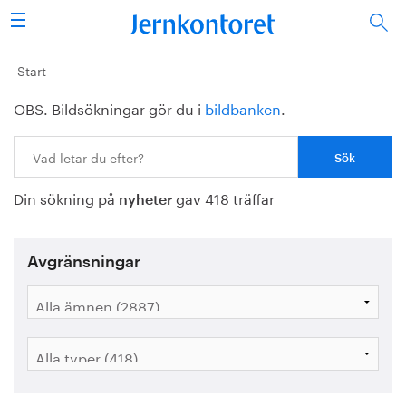
Sök
Stålindustrin
Start
OBS. Bildsökningar gör du i
bildbanken
.
Vision 2050
Sök:
Forskning/utbildning
Din sökning på
gav 418 träffar
Energi/miljö
nyheter
Vi tycker
Avgränsningar
Publicerat
Bildbank
Om oss