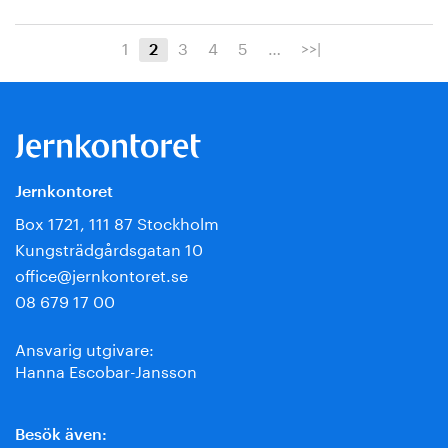
1
3
4
5
…
>>|
2
Jernkontoret
Box 1721, 111 87 Stockholm
Kungsträdgårdsgatan 10
office@jernkontoret.se
08 679 17 00
Ansvarig utgivare:
Hanna Escobar-Jansson
Besök även: