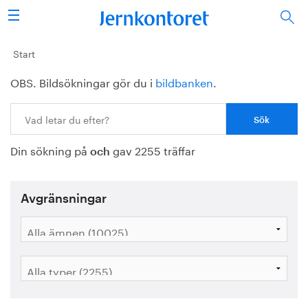
Sök
Stålindustrin
Start
OBS. Bildsökningar gör du i
bildbanken
.
Vision 2050
Sök:
Forskning/utbildning
Din sökning på
gav 2255 träffar
Energi/miljö
och
Vi tycker
Avgränsningar
Publicerat
Bildbank
Om oss