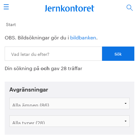
Sök
Stålindustrin
Start
OBS. Bildsökningar gör du i
bildbanken
.
Vision 2050
Sök:
Forskning/utbildning
Din sökning på
gav 28 träffar
Energi/miljö
och
Vi tycker
Avgränsningar
Publicerat
Bildbank
Om oss