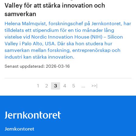
Valley för att stärka innovation och
samverkan
Helena Malmqvist, forskningschef på Jernkontoret, har
tilldelats ett stipendium för en tio månader lång
vistelse vid Nordic Innovation House (NIH) – Silicon
Valley i Palo Alto, USA. Där ska hon studera hur
samverkan mellan forskning, entreprenörskap och
industri kan stärka innovation.
Senast uppdaterad:
2026-03-16
1
2
4
5
…
>>|
3
Jernkontoret