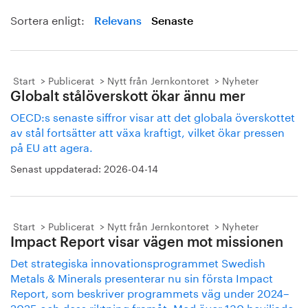
Sortera enligt:
Relevans
Senaste
Start
Publicerat
Nytt från Jernkontoret
Nyheter
Globalt stålöverskott ökar ännu mer
OECD:s senaste siffror visar att det globala överskottet
av stål fortsätter att växa kraftigt, vilket ökar pressen
på EU att agera.
Senast uppdaterad:
2026-04-14
Start
Publicerat
Nytt från Jernkontoret
Nyheter
Impact Report visar vägen mot missionen
Det strategiska innovationsprogrammet Swedish
Metals & Minerals presenterar nu sin första Impact
Report, som beskriver programmets väg under 2024–
2025 och dess riktning framåt. Med över 130 beviljade