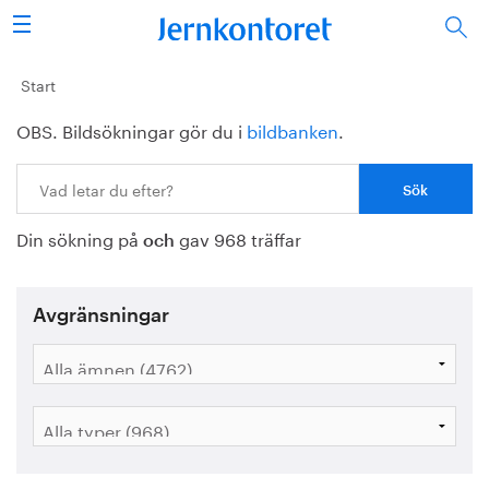
Sök
Stålindustrin
Start
OBS. Bildsökningar gör du i
bildbanken
.
Vision 2050
Sök:
Forskning/utbildning
Din sökning på
gav 968 träffar
Energi/miljö
och
Vi tycker
Avgränsningar
Publicerat
Bildbank
Om oss