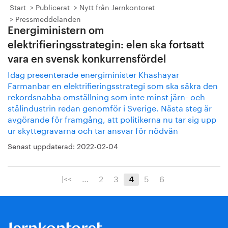
Start
Publicerat
Nytt från Jernkontoret
Pressmeddelanden
Energiministern om
elektrifieringsstrategin: elen ska fortsatt
vara en svensk konkurrensfördel
Idag presenterade energiminister Khashayar
Farmanbar en elektrifieringsstrategi som ska säkra den
rekordsnabba omställning som inte minst järn- och
stålindustrin redan genomför i Sverige. Nästa steg är
avgörande för framgång, att politikerna nu tar sig upp
ur skyttegravarna och tar ansvar för nödvän
Senast uppdaterad:
2022-02-04
|<<
…
2
3
5
6
4