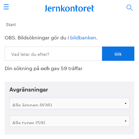
Sök
Stålindustrin
Start
OBS. Bildsökningar gör du i
bildbanken
.
Vision 2050
Sök:
Forskning/utbildning
Din sökning på
gav 59 träffar
Energi/miljö
och
Vi tycker
Avgränsningar
Publicerat
Bildbank
Om oss