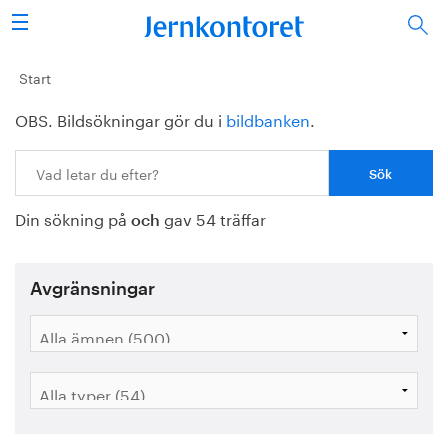
Sök
Stålindustrin
Start
OBS. Bildsökningar gör du i
bildbanken
.
Vision 2050
Sök:
Forskning/utbildning
Din sökning på
gav 54 träffar
Energi/miljö
och
Vi tycker
Avgränsningar
Publicerat
Bildbank
Om oss