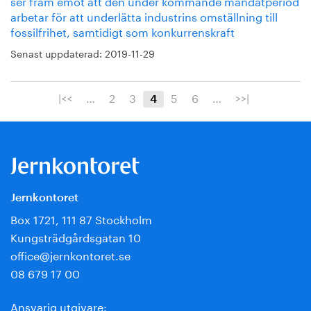
ser fram emot att den under kommande mandatperiod
arbetar för att underlätta industrins omställning till
fossilfrihet, samtidigt som konkurrenskraft
Senast uppdaterad:
2019-11-29
|<<
…
2
3
5
6
…
>>|
4
Jernkontoret
Box 1721, 111 87 Stockholm
Kungsträdgårdsgatan 10
office@jernkontoret.se
08 679 17 00
Ansvarig utgivare: