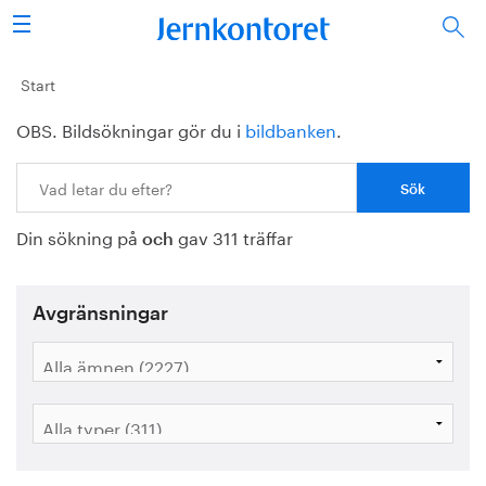
Sök
Stålindustrin
Start
OBS. Bildsökningar gör du i
bildbanken
.
Vision 2050
Sök:
Forskning/utbildning
Din sökning på
gav 311 träffar
Energi/miljö
och
Vi tycker
Avgränsningar
Publicerat
Bildbank
Om oss