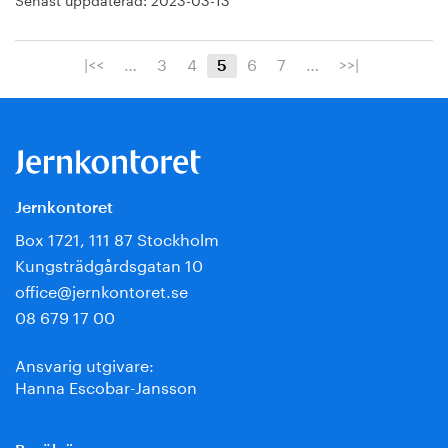
|<<
…
3
4
6
7
…
>>|
5
Jernkontoret
Box 1721, 111 87 Stockholm
Kungsträdgårdsgatan 10
office@jernkontoret.se
08 679 17 00
Ansvarig utgivare:
Hanna Escobar-Jansson