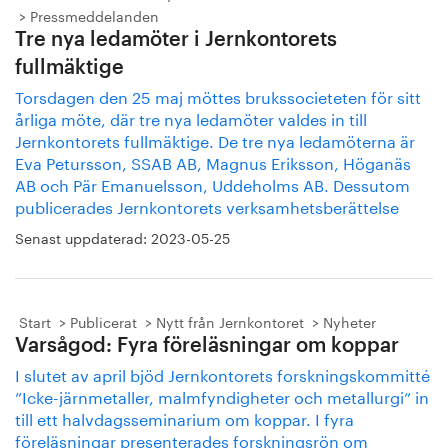
Pressmeddelanden
Tre nya ledamöter i Jernkontorets
fullmäktige
Torsdagen den 25 maj möttes brukssocieteten för sitt
årliga möte, där tre nya ledamöter valdes in till
Jernkontorets fullmäktige. De tre nya ledamöterna är
Eva Petursson, SSAB AB, Magnus Eriksson, Höganäs
AB och Pär Emanuelsson, Uddeholms AB. Dessutom
publicerades Jernkontorets verksamhetsberättelse
Senast uppdaterad:
2023-05-25
Start
Publicerat
Nytt från Jernkontoret
Nyheter
Varsågod: Fyra föreläsningar om koppar
I slutet av april bjöd Jernkontorets forskningskommitté
”Icke-järnmetaller, malmfyndigheter och metallurgi” in
till ett halvdagsseminarium om koppar. I fyra
föreläsningar presenterades forskningsrön om