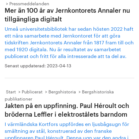
Pressmeddelanden
Mer än 100 år av Jernkontorets Annaler nu
tillgängliga digitalt
Umeå universitetsbibliotek har sedan hösten 2022 haft
ett nära samarbete med Jernkontoret för att göra
tidskriften Jernkontorets Annaler från 1817 fram till och
med 1920 digitala. Nu är resultatet av samarbetet
publicerat och fritt för alla intresserade att ta del av.
Senast uppdaterad:
2023-04-13
Start
Publicerat
Bergshistoria
Bergshistoriska
publikationer
Jakten på en uppfinning. Paul Héroult och
bröderna Leffler i elektrostålets barndom
I värmländska Kortfors uppfördes en ljusbågsugn för
smältning av stål, konstruerad av den franske
uppfinnaren Paul Héroult. Denna ugn var den andra i