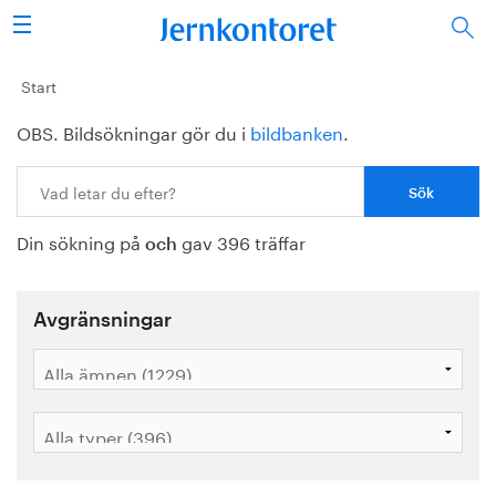
Sök
Stålindustrin
Start
OBS. Bildsökningar gör du i
bildbanken
.
Vision 2050
Sök:
Forskning/utbildning
Din sökning på
gav 396 träffar
Energi/miljö
och
Vi tycker
Avgränsningar
Publicerat
Bildbank
Om oss