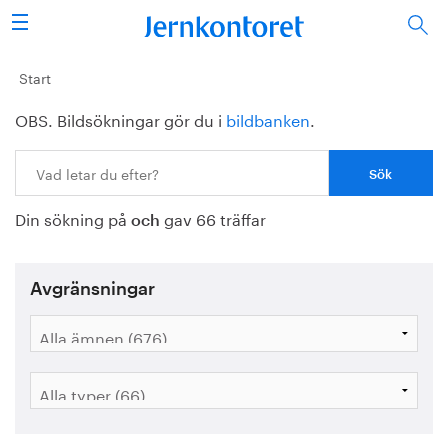
Sök
Stålindustrin
Start
OBS. Bildsökningar gör du i
bildbanken
.
Vision 2050
Sök:
Forskning/utbildning
Din sökning på
gav 66 träffar
Energi/miljö
och
Vi tycker
Avgränsningar
Publicerat
Bildbank
Om oss