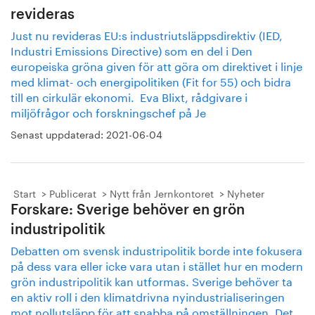
revideras
Just nu revideras EU:s industriutsläppsdirektiv (IED,
Industri Emissions Directive) som en del i Den
europeiska gröna given för att göra om direktivet i linje
med klimat- och energipolitiken (Fit for 55) och bidra
till en cirkulär ekonomi. Eva Blixt, rådgivare i
miljöfrågor och forskningschef på Je
Senast uppdaterad:
2021-06-04
Start
Publicerat
Nytt från Jernkontoret
Nyheter
Forskare: Sverige behöver en grön
industripolitik
Debatten om svensk industripolitik borde inte fokusera
på dess vara eller icke vara utan i stället hur en modern
grön industripolitik kan utformas. Sverige behöver ta
en aktiv roll i den klimatdrivna nyindustrialiseringen
mot nollutsläpp för att snabba på omställningen. Det