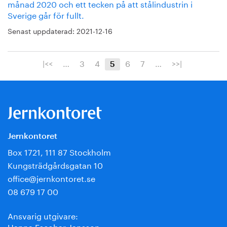
månad 2020 och ett tecken på att stålindustrin i
Sverige går för fullt.
Senast uppdaterad:
2021-12-16
|<<
…
3
4
6
7
…
>>|
5
Jernkontoret
Box 1721, 111 87 Stockholm
Kungsträdgårdsgatan 10
office@jernkontoret.se
08 679 17 00
Ansvarig utgivare:
Hanna Escobar-Jansson