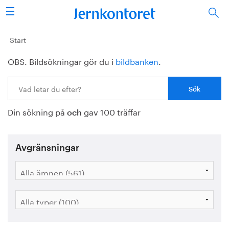
Sök
Stålindustrin
Start
OBS. Bildsökningar gör du i
bildbanken
.
Vision 2050
Sök:
Forskning/utbildning
Din sökning på
gav 100 träffar
Energi/miljö
och
Vi tycker
Avgränsningar
Publicerat
Bildbank
Om oss