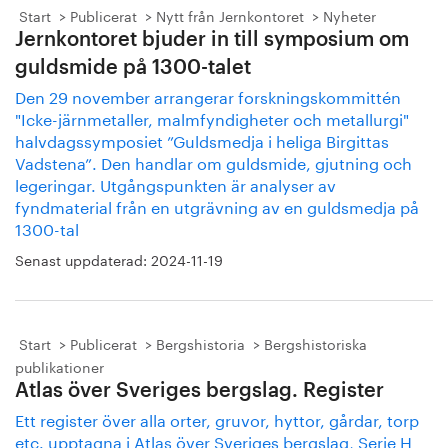
Start
Publicerat
Nytt från Jernkontoret
Nyheter
Jernkontoret bjuder in till symposium om
guldsmide på 1300-talet
Den 29 november arrangerar forskningskommittén
"Icke-järnmetaller, malmfyndigheter och metallurgi"
halvdagssymposiet ”Guldsmedja i heliga Birgittas
Vadstena”. Den handlar om guldsmide, gjutning och
legeringar. Utgångspunkten är analyser av
fyndmaterial från en utgrävning av en guldsmedja på
1300-tal
Senast uppdaterad:
2024-11-19
Start
Publicerat
Bergshistoria
Bergshistoriska
publikationer
Atlas över Sveriges bergslag. Register
Ett register över alla orter, gruvor, hyttor, gårdar, torp
etc. upptagna i Atlas över Sveriges bergslag, Serie H