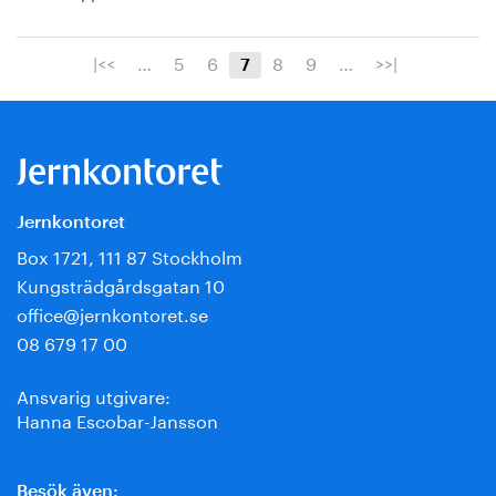
|<<
…
5
6
8
9
…
>>|
7
Jernkontoret
Box 1721, 111 87 Stockholm
Kungsträdgårdsgatan 10
office@jernkontoret.se
08 679 17 00
Ansvarig utgivare:
Hanna Escobar-Jansson
Besök även: