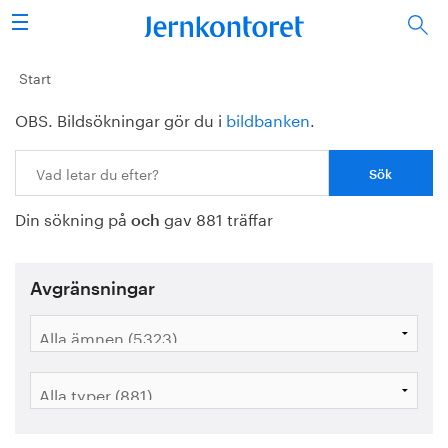
Sök
Stålindustrin
Start
OBS. Bildsökningar gör du i
bildbanken
.
Vision 2050
Sök:
Forskning/utbildning
Din sökning på
gav 881 träffar
Energi/miljö
och
Vi tycker
Avgränsningar
Publicerat
Bildbank
Om oss