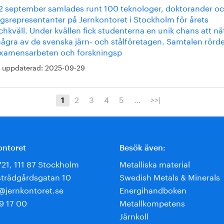
2 september samlades runt 100 teknologer, doktorander o
agsrepresentanter på Jernkontoret i Stockholm för årets
hkväll. Under kvällen fick studenterna en unik chans att nä
ågra av de svenska järn- och stålföretagen. Samtalen rörde 
examensarbeten och forskningsp
 uppdaterad:
2025-09-29
2
3
4
5
…
>>|
1
ontoret
Besök även:
721, 111 87 Stockholm
Metalliska material
trädgårdsgatan 10
Swedish Metals & Minerals
e@jernkontoret.se
Energihandboken
9 17 00
Metallkompetens
Järnkoll