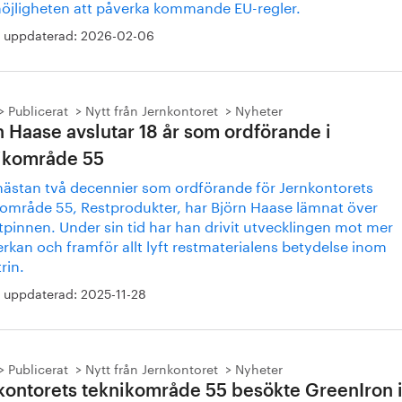
öjligheten att påverka kommande EU-regler.
 uppdaterad:
2026-02-06
Publicerat
Nytt från Jernkontoret
Nyheter
n Haase avslutar 18 år som ordförande i
ikområde 55
 nästan två decennier som ordförande för Jernkontorets
kområde 55, Restprodukter, har Björn Haase lämnat över
tpinnen. Under sin tid har han drivit utvecklingen mot mer
rkan och framför allt lyft restmaterialens betydelse inom
rin.
 uppdaterad:
2025-11-28
Publicerat
Nytt från Jernkontoret
Nyheter
kontorets teknikområde 55 besökte GreenIron 