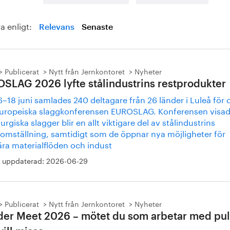
a enligt:
Relevans
Senaste
Publicerat
Nytt från Jernkontoret
Nyheter
SLAG 2026 lyfte stålindustrins restprodukter
–18 juni samlades 240 deltagare från 26 länder i Luleå för 
europeiska slaggkonferensen EUROSLAG. Konferensen visad
urgiska slagger blir en allt viktigare del av stålindustrins
tomställning, samtidigt som de öppnar nya möjligheter för
ära materialflöden och indust
 uppdaterad:
2026-06-29
Publicerat
Nytt från Jernkontoret
Nyheter
er Meet 2026 – mötet du som arbetar med pul