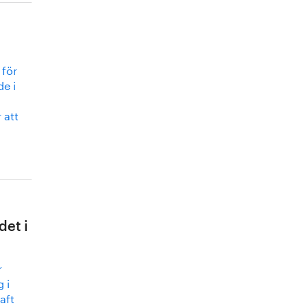
 för
de i
 att
det i
r
 i
aft