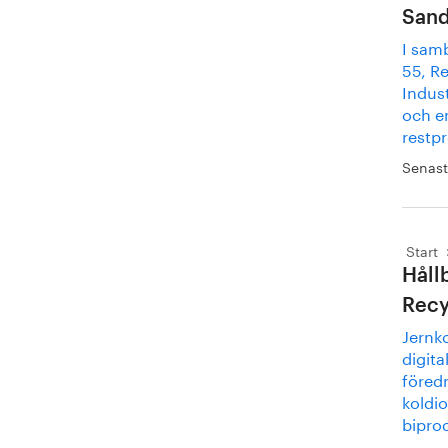
Sand
I sam
55, R
Indust
och e
restp
Senast
Start
Håll
Recy
Jernko
digit
föredr
koldio
biprod