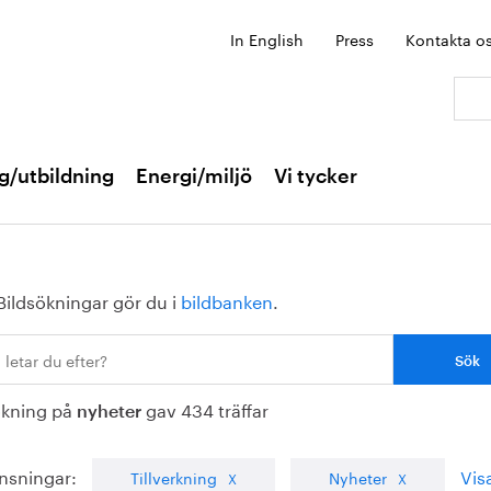
In English
Press
Kontakta o
Sök:
g/utbildning
Energi/miljö
Vi tycker
Bildsökningar gör du i
bildbanken
.
ökning på
gav 434 träffar
nyheter
nsningar:
Visa
Tillverkning
Nyheter