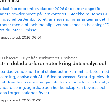
vill missa
adsskiftet september/oktober 2026 är det åter dags för
ariet "Powder Meet" på Jernkontoret i Stockholm. Jonas Gur
ingschef på Jernkontoret, är ansvarig för arrangemanget. Ti
rbetar med stål- och metallpulver har Jonas en hälsning: ”D
et du inte vill missa”.
 uppdaterad:
2026-06-01
Publicerat
Nytt från Jernkontoret
Nyheter
strin delade erfarenheter kring dataanalys och 
iba-dag visade hur långt stålindustrin kommit i arbetet med
nsamling, analys och AI-stödda processer. Samtidigt blev d
t att framtidens utmaningar inte främst handlar om teknik,
andardisering, ägarskap och hur kunskap kan bevaras och
as i organisationen över ti
 uppdaterad:
2026-05-28