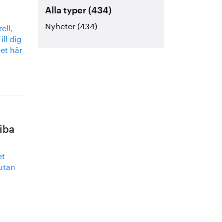
Alla typer (434)
Nyheter (434)
ell,
ll dig
et här
iba
et
 utan