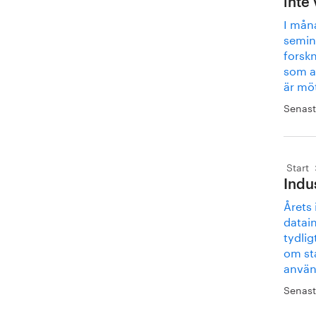
inte 
I mån
semin
forskn
som a
är möt
Senast
Start
Indu
Årets 
datai
tydlig
om st
använd
Senast