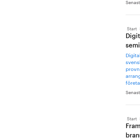
Senast
Start
Digi
semi
Digita
svens
provn
arran
föret
Senast
Start
Fram
bran