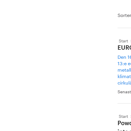
Sorter
Start
EURO
Den 16
13:e 
metall
klima
cirkul
Senast
Start
Powd