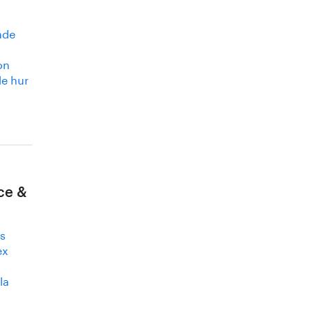
åde
on
de hur
ce &
ts
ex
la