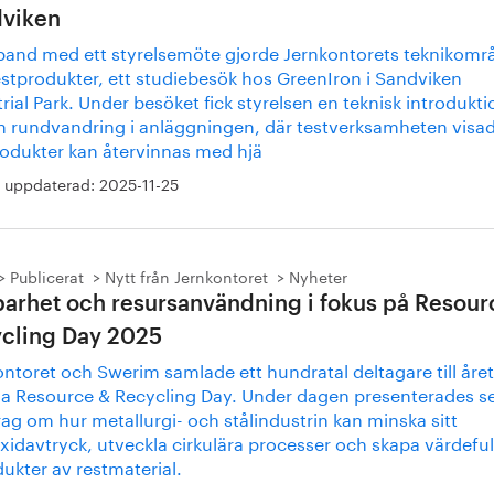
viken
band med ett styrelsemöte gjorde Jernkontorets teknikomr
estprodukter, ett studiebesök hos GreenIron i Sandviken
rial Park. Under besöket fick styrelsen en teknisk introdukti
n rundvandring i anläggningen, där testverksamheten visa
rodukter kan återvinnas med hjä
 uppdaterad:
2025-11-25
Publicerat
Nytt från Jernkontoret
Nyheter
barhet och resursanvändning i fokus på Resour
cling Day 2025
ntoret och Swerim samlade ett hundratal deltagare till åre
ala Resource & Recycling Day. Under dagen presenterades s
ag om hur metallurgi- och stålindustrin kan minska sitt
xidavtryck, utveckla cirkulära processer och skapa värdeful
ukter av restmaterial.