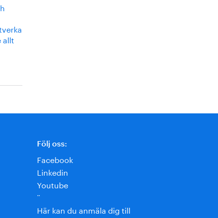
ch
tverka
allt
Följ oss:
Facebook
Linkedin
Youtube
¨
Här kan du anmäla dig till