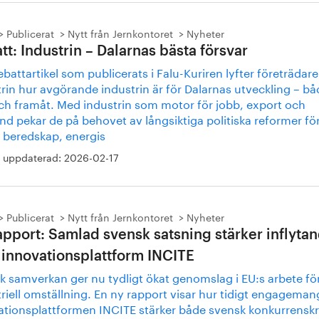
Publicerat
Nytt från Jernkontoret
Nyheter
tt: Industrin – Dalarnas bästa försvar
ebattartikel som publicerats i Falu-Kuriren lyfter företrädare
rin hur avgörande industrin är för Dalarnas utveckling – bå
ch framåt. Med industrin som motor för jobb, export och
nd pekar de på behovet av långsiktiga politiska reformer för
a beredskap, energis
 uppdaterad:
2026-02-17
Publicerat
Nytt från Jernkontoret
Nyheter
apport: Samlad svensk satsning stärker inflytan
 innovationsplattform INCITE
k samverkan ger nu tydligt ökat genomslag i EU:s arbete fö
riell omställning. En ny rapport visar hur tidigt engagemang
ationsplattformen INCITE stärker både svensk konkurrenskr