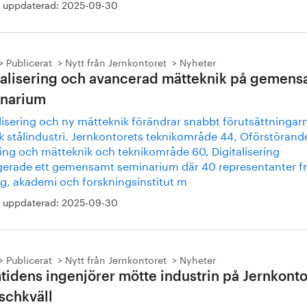
 uppdaterad:
2025-09-30
Publicerat
Nytt från Jernkontoret
Nyheter
talisering och avancerad mätteknik på gemens
narium
lisering och ny mätteknik förändrar snabbt förutsättningarn
k stålindustri. Jernkontorets teknikområde 44, Oförstörand
ing och mätteknik och teknikområde 60, Digitalisering
gerade ett gemensamt seminarium där 40 representanter f
ag, akademi och forskningsinstitut m
 uppdaterad:
2025-09-30
Publicerat
Nytt från Jernkontoret
Nyheter
tidens ingenjörer mötte industrin på Jernkonto
schkväll