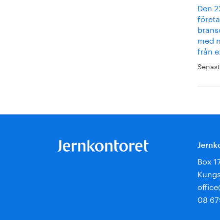
Den 2
föret
bransc
med n
från 
Senast
Jernk
Box 1
Kungs
offic
08 67