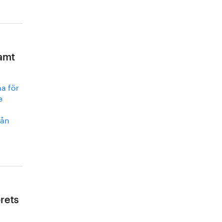
amt
a för
e
rån
rets