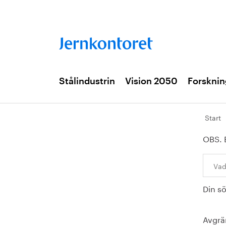
Stålindustrin
Vision 2050
Forsknin
Start
OBS. 
Sök:
Din s
Avgrä