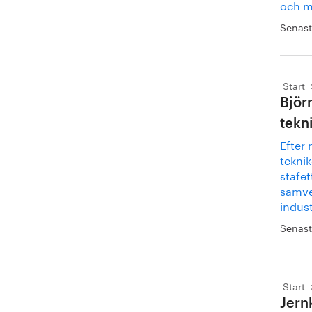
och m
Senast
Start
Björ
tekn
Efter
tekni
stafet
samve
indust
Senast
Start
Jern