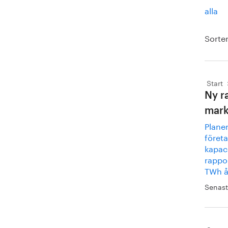
alla
Sorter
Start
Ny r
mark
Planer
föret
kapaci
rappor
TWh år
Senast