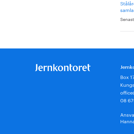
Stålår
samla
Senast
Jernk
Box 1
Kungs
offic
08 67
Ansva
Hanna