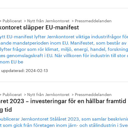
Publicerat
Nytt från Jernkontoret
Pressmeddelanden
kontoret släpper EU-manifest
nytt EU-manifest lyfter Jernkontoret viktiga industrifrågor fö
nde mandatperioden inom EU. Manifestet, som består av 
 lyfter frågor som rör klimat, miljö, energi, handel, forsknin
es genomslagskraft i EU. När villkoren för industrin till stor 
 inom EU be
 uppdaterad:
2024-02-13
Publicerat
Nytt från Jernkontoret
Pressmeddelanden
året 2023 – investeringar för en hållbar framtid 
g tid
publicerar Jernkontoret Stålåret 2023, som samlar beskrivn
t som gick från företagen inom järn- och stålindustrin i Sve