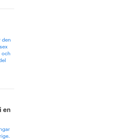
r den
sex
g och
del
i en
ingar
rige.