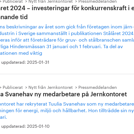
Publicerat
Nytt från Jernkontoret
Pressmeddelanden
året 2024 – investeringar för konkurrenskraft i 
nande tid
ns beskrivningar av året som gick från företagen inom järn
dustrin i Sverige sammanställt i publikationen Stålåret 2024
eras inför att företrädare för gruv- och stålbranschen saml
liga Hindersmässan 31 januari och 1 februari. Ta del av
kationen med viktig
 uppdaterad:
2025-01-31
Publicerat
Nytt från Jernkontoret
Pressmeddelanden
ia Svanehav ny medarbetare på Jernkontoret
ontoret har rekryterat Tuulia Svanehav som ny medarbetare t
ingen för energi, miljö och hållbarhet. Hon tillträdde sin ny
ari.
 uppdaterad:
2025-01-10