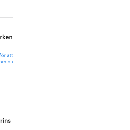
erken
ör att
 som nu
rins