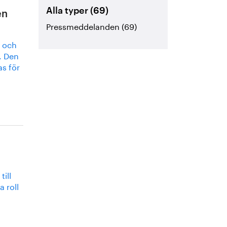
Alla typer (69)
en
Pressmeddelanden (69)
- och
. Den
as för
ill
a roll