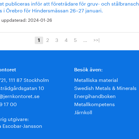
et publiceras inför att företrädare för gruv- och stålbransc
s i Örebro för Hindersmässan 26–27 januari.
 uppdaterad:
2024-01-26
2
3
4
5
…
>>|
1
ontoret
Besök även:
721, 111 87 Stockholm
Metalliska material
trädgårdsgatan 10
Swedish Metals & Minerals
e@jernkontoret.se
Energihandboken
9 17 00
Metallkompetens
Järnkoll
rig utgivare:
 Escobar-Jansson