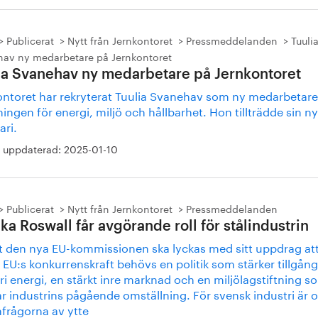
Publicerat
Nytt från Jernkontoret
Pressmeddelanden
Tuuli
av ny medarbetare på Jernkontoret
ia Svanehav ny medarbetare på Jernkontoret
ontoret har rekryterat Tuulia Svanehav som ny medarbetare t
ingen för energi, miljö och hållbarhet. Hon tillträdde sin ny
ari.
 uppdaterad:
2025-01-10
Publicerat
Nytt från Jernkontoret
Pressmeddelanden
ika Roswall får avgörande roll för stålindustrin
tt den nya EU-kommissionen ska lyckas med sitt uppdrag at
 EU:s konkurrenskraft behövs en politik som stärker tillgånge
fri energi, en stärkt inre marknad och en miljölagstiftning s
r industrins pågående omställning. För svensk industri är 
nfrågorna av ytte