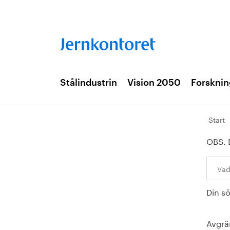
Stålindustrin
Vision 2050
Forsknin
Start
OBS. 
Sök:
Din s
Avgrä