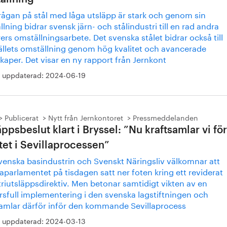
rågan på stål med låga utsläpp är stark och genom sin
lning bidrar svensk järn- och stålindustri till en rad andra
ers omställningsarbete. Det svenska stålet bidrar också till
llets omställning genom hög kvalitet och avancerade
aper. Det visar en ny rapport från Jernkont
 uppdaterad:
2024-06-19
Publicerat
Nytt från Jernkontoret
Pressmeddelanden
ppsbeslut klart i Bryssel: ”Nu kraftsamlar vi för
tet i Sevillaprocessen”
venska basindustrin och Svenskt Näringsliv välkomnar att
parlamentet på tisdagen satt ner foten kring ett reviderat
riutsläppsdirektiv. Men betonar samtidigt vikten av en
rsfull implementering i den svenska lagstiftningen och
samlar därför inför den kommande Sevillaprocess
 uppdaterad:
2024-03-13