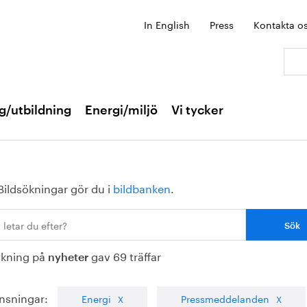
In English
Press
Kontakta o
Sök:
g/utbildning
Energi/miljö
Vi tycker
Bildsökningar gör du i
bildbanken
.
ökning på
gav 69 träffar
nyheter
nsningar:
Energi
Pressmeddelanden