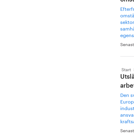
Efterf
omstäl
sektor
samhä
egensk
Senast
Start
Utslä
arbe
Den s
Europa
indust
ansva
kraft
Senast