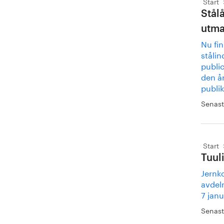
Start
Stål
utma
Nu fin
stålin
public
den år
publi
Senast
Start
Tuul
Jernk
avdeln
7 janu
Senast