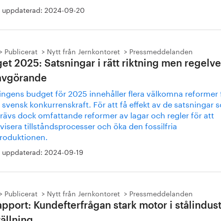
 uppdaterad:
2024-09-20
Publicerat
Nytt från Jernkontoret
Pressmeddelanden
et 2025: Satsningar i rätt riktning men regelv
 avgörande
ingens budget för 2025 innehåller flera välkomna reformer f
 svensk konkurrenskraft. För att få effekt av de satsningar
rävs dock omfattande reformer av lagar och regler för att
ivisera tillståndsprocesser och öka den fossilfria
produktionen.
 uppdaterad:
2024-09-19
Publicerat
Nytt från Jernkontoret
Pressmeddelanden
apport: Kundefterfrågan stark motor i stålindust
ällning