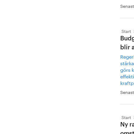
Senast
Start
Budg
blir
Reger
stärka
görs k
effekt
kraft
Senast
Start
Ny r
omst