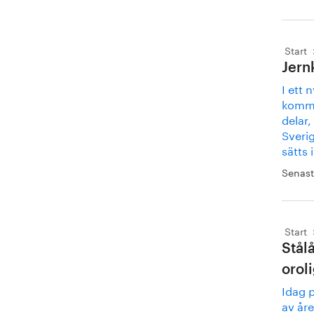
Start
Jern
I ett 
komma
delar,
Sverig
sätts
Senast
Start
Stål
oroli
Idag 
av åre