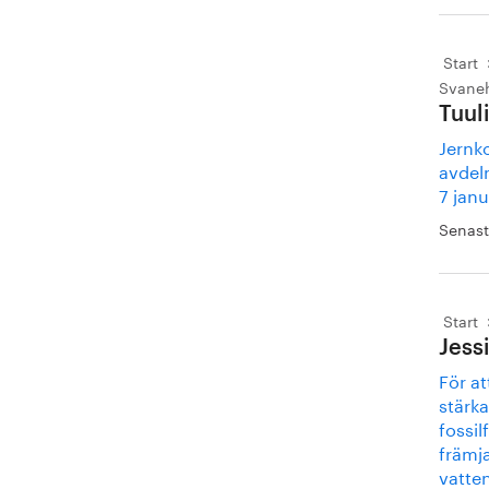
Start
Svaneh
Tuul
Jernk
avdeln
7 janu
Senast
Start
Jess
För a
stärka
fossil
främja
vatte