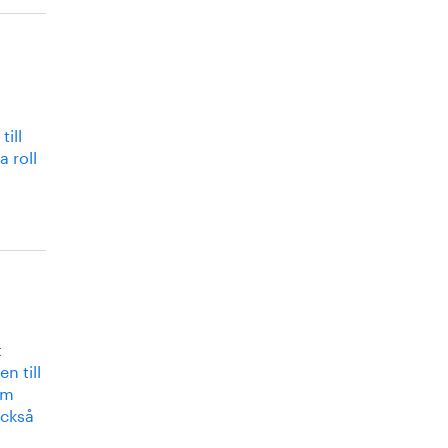
a
ill
a roll
t
n till
om
också