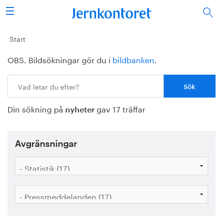
Sök
Stålindustrin
Start
OBS. Bildsökningar gör du i
bildbanken
.
Vision 2050
Sök:
Forskning/utbildning
Din sökning på
gav 17 träffar
Energi/miljö
nyheter
Vi tycker
Avgränsningar
Publicerat
Bildbank
Om oss