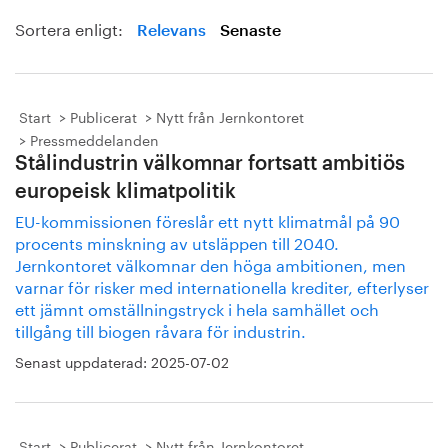
Sortera enligt:
Relevans
Senaste
Start
Publicerat
Nytt från Jernkontoret
Pressmeddelanden
Stålindustrin välkomnar fortsatt ambitiös
europeisk klimatpolitik
EU-kommissionen föreslår ett nytt klimatmål på 90
procents minskning av utsläppen till 2040.
Jernkontoret välkomnar den höga ambitionen, men
varnar för risker med internationella krediter, efterlyser
ett jämnt omställningstryck i hela samhället och
tillgång till biogen råvara för industrin.
Senast uppdaterad:
2025-07-02
Start
Publicerat
Nytt från Jernkontoret