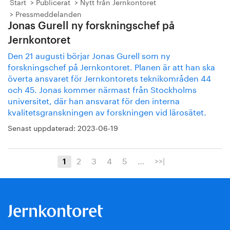
Start
Publicerat
Nytt från Jernkontoret
Pressmeddelanden
Jonas Gurell ny forskningschef på
Jernkontoret
Den 21 augusti börjar Jonas Gurell som ny
forskningschef på Jernkontoret. Planen är att han ska
överta ansvaret för Jernkontorets teknikområden 44
och 45. Jonas kommer närmast från Stockholms
universitet, där han ansvarat för den interna
kvalitetsgranskningen av forskningen vid lärosätet.
Senast uppdaterad:
2023-06-19
2
3
4
5
…
>>|
1