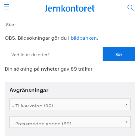
Sök
Stålindustrin
Start
OBS. Bildsökningar gör du i
bildbanken
.
Vision 2050
Sök:
Forskning/utbildning
Din sökning på
gav 89 träffar
Energi/miljö
nyheter
Vi tycker
Avgränsningar
Publicerat
Bildbank
Om oss