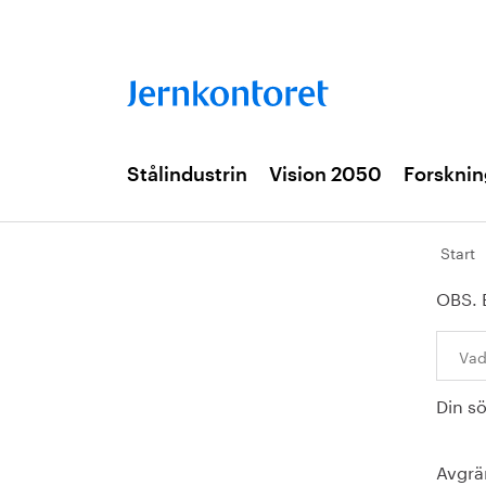
Stålindustrin
Vision 2050
Forsknin
Start
OBS. 
Sök:
Din s
Avgrä