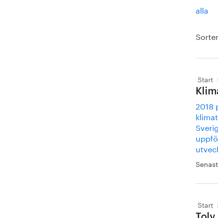
alla
Sorter
Start
Klim
2018 
klimat
Sveri
uppfö
utvec
Senast
Start
Tolv