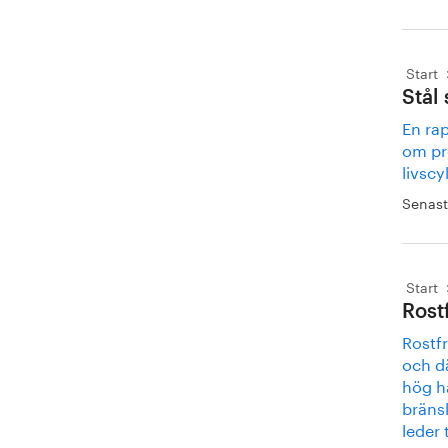
Start
Stål
En rap
om pr
livscy
Senast
Start
Rostf
Rostfr
och d
hög hå
bräns
leder t