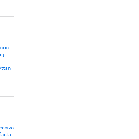
gnen
ängd
yttan
ressiva
fasta