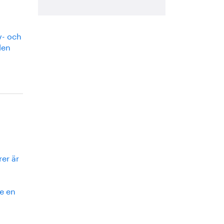
v- och
den
rer är
e en