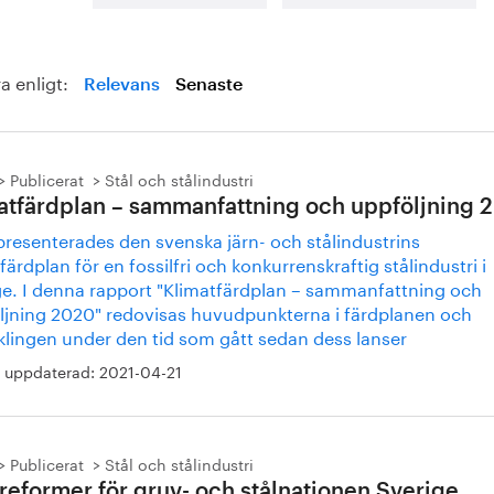
a enligt:
Relevans
Senaste
Publicerat
Stål och stålindustri
atfärdplan – sammanfattning och uppföljning 
presenterades den svenska järn- och stålindustrins
färdplan för en fossilfri och konkurrenskraftig stålindustri i
ge. I denna rapport "Klimatfärdplan – sammanfattning och
ljning 2020" redovisas huvudpunkterna i färdplanen och
klingen under den tid som gått sedan dess lanser
 uppdaterad:
2021-04-21
Publicerat
Stål och stålindustri
 reformer för gruv- och stålnationen Sverige