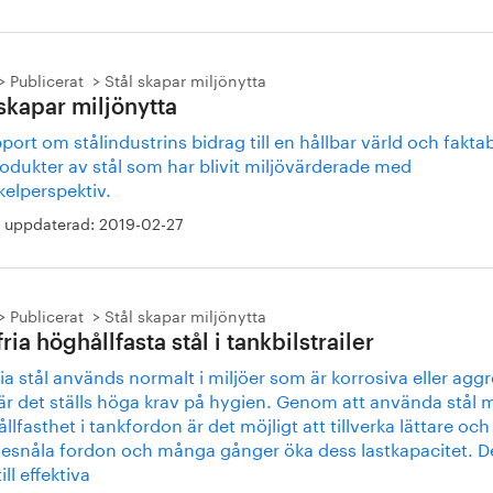
Publicerat
Stål skapar miljönytta
 skapar miljönytta
port om stålindustrins bidrag till en hållbar värld och fakta
odukter av stål som har blivit miljövärderade med
kelperspektiv.
 uppdaterad:
2019-02-27
Publicerat
Stål skapar miljönytta
ria höghållfasta stål i tankbilstrailer
ia stål används normalt i miljöer som är korrosiva eller agg
är det ställs höga krav på hygien. Genom att använda stål 
llfasthet i tankfordon är det möjligt att tillverka lättare oc
lesnåla fordon och många gånger öka dess lastkapacitet. D
ill effektiva