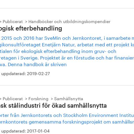
Publicerat
Handböcker och utbildningskompendier
ogisk efterbehandling
 2015 och 2016 har SveMin och Jernkontoret, i samarbete
ikonsultföretaget Enetjärn Natur, arbetat med ett projekt k
tialen för ekologisk efterbehandling inom gruv- och
retagen i Sverige. Projektet är en förstudie och har ﬁnansie
va. Denna handbok är skriven
 uppdaterad:
2019-02-27
Publicerat
Forskning
Samhällsnytta
sk stålindustri för ökad samhällsnytta
rter från Jernkontorets och Stockholm Environment Institu
ernkontorets gemensamma forskningsprojekt om samhällsn
 uppdaterad:
2017-01-04