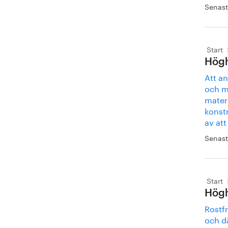
Senast
Start
Högh
Att an
och m
materi
konstr
av att
Senast
Start
Höghå
Rostfr
och d