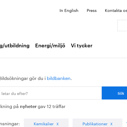
In English
Press
Kontakta o
Sök:
g/utbildning
Energi/miljö
Vi tycker
Bildsökningar gör du i
bildbanken
.
ökning på
gav 12 träffar
nyheter
nsningar:
Kemikalier
Publikationer