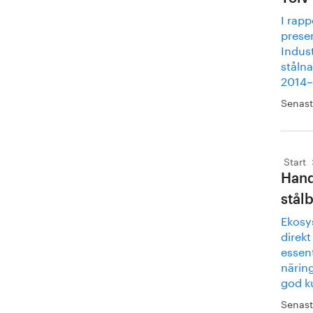
I rapp
prese
Indus
ståln
2014–2
Senast
Start
Hand
stål
Ekosys
direkt
essent
närin
god k
Senast