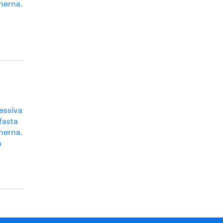
onerna.
ressiva
fasta
onerna.
n