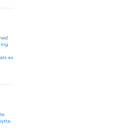
 med
ring
rats av
te
ytta.