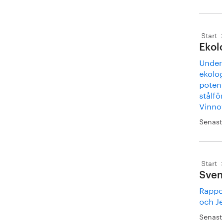
Start
Ekol
Under
ekolog
poten
stålfö
Vinno
Senast
Start
Sven
Rappo
och J
Senast