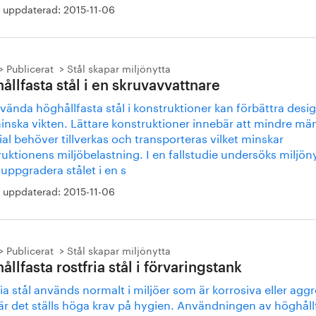
 uppdaterad:
2015-11-06
Publicerat
Stål skapar miljönytta
ållfasta stål i en skruvavvattnare
vända höghållfasta stål i konstruktioner kan förbättra desi
inska vikten. Lättare konstruktioner innebär att mindre m
al behöver tillverkas och transporteras vilket minskar
uktionens miljöbelastning. I en fallstudie undersöks miljön
 uppgradera stålet i en s
 uppdaterad:
2015-11-06
Publicerat
Stål skapar miljönytta
llfasta rostfria stål i förvaringstank
ia stål används normalt i miljöer som är korrosiva eller agg
är det ställs höga krav på hygien. Användningen av höghåll