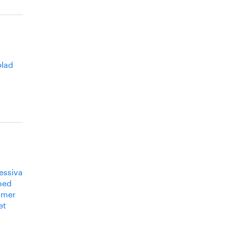
blad
ressiva
med
h mer
et