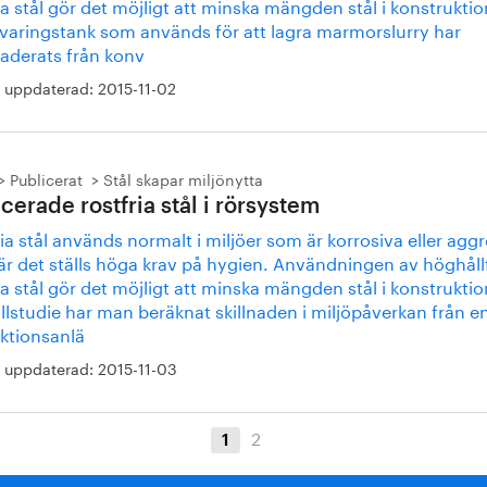
ia stål gör det möjligt att minska mängden stål i konstrukti
rvaringstank som används för att lagra marmorslurry har
aderats från konv
 uppdaterad:
2015-11-02
Publicerat
Stål skapar miljönytta
cerade rostfria stål i rörsystem
ia stål används normalt i miljöer som är korrosiva eller agg
är det ställs höga krav på hygien. Användningen av höghåll
ia stål gör det möjligt att minska mängden stål i konstrukti
allstudie har man beräknat skillnaden i miljöpåverkan från e
ktionsanlä
 uppdaterad:
2015-11-03
2
1