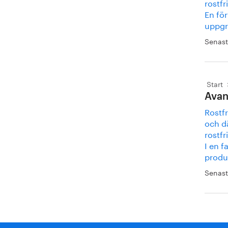
rostfr
En fö
uppgr
Senast
Start
Avan
Rostfr
och d
rostfr
I en f
produ
Senast