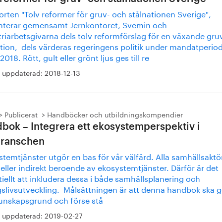
orten "Tolv reformer för gruv- och stålnationen Sverige",
nterar gemensamt Jernkontoret, Svemin och
triarbetsgivarna dels tolv reformförslag för en växande gru
ation, dels värderas regeringens politik under mandatperio
018. Rött, gult eller grönt ljus ges till re
 uppdaterad:
2018-12-13
Publicerat
Handböcker och utbildningskompendier
bok – Integrera ett ekosystemperspektiv i
branschen
temtjänster utgör en bas för vår välfärd. Alla samhällsaktö
 eller indirekt beroende av ekosystemtjänster. Därför är det
iellt att inkludera dessa i både samhällsplanering och
gslivsutveckling. Målsättningen är att denna handbok ska g
unskapsgrund och förse stå
 uppdaterad:
2019-02-27