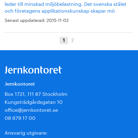
leder till minskad miljöbelastning. Det svenska stålet
och företagens applikationskunskap skapar mö
Senast uppdaterad:
2015-11-02
2
1
Jernkontoret
Box 1721, 111 87 Stockholm
Kungsträdgårdsgatan 10
office@jernkontoret.se
08 679 17 00
Ansvarig utgivare: