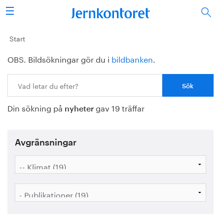
Sök
Stålindustrin
Start
OBS. Bildsökningar gör du i
bildbanken
.
Vision 2050
Sök:
Forskning/utbildning
Din sökning på
gav 19 träffar
Energi/miljö
nyheter
Vi tycker
Avgränsningar
Publicerat
Bildbank
Om oss